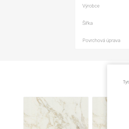
Magneti
Výrobce
Reliéfní
Bezotis
Šířka
Odolné p
poškráb
Povrchová úprava
Tyt
VÝPRO