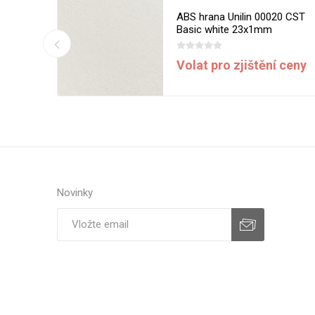
13 MST
ABS hrana Unilin 00020 CST
m
Basic white 23x1mm
í ceny
Volat pro zjištění ceny
Novinky