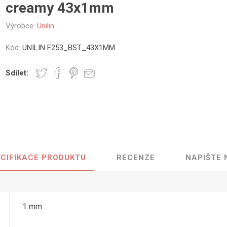
creamy 43x1mm
vé
Výrobce:
Unilin
olné
m
Kód:
UNILIN F253_BST_43X1MM
m
ehydu
Sdílet:
ní
y
CIFIKACE PRODUKTU
RECENZE
NAPIŠTE
AMINÁTY
HPL
PŘÍRODNÍ
RECYKLOVANÉ
NEHOŘLA
Uni barvy
Recyklovaný
Třída A
textil
Dřevodekory
Třída B
1 mm
Recyklovaný
Fantazijní
plast
dekory