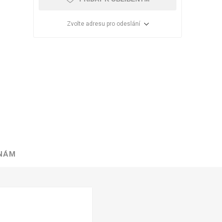
Zvolte adresu pro odeslání
 NÁM
VÉ
ABS
KAMENNÉ
OSTATNÍ
HRANY
DÝHY
Oleje Saicos
Spojovací
materiál