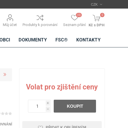
(0)
0
Můj účet
Produkty k porovnání
Seznam přání
Kč s DPH
OBCI
DOKUMENTY
FSC®
KONTAKTY
TŘÍSKOVÉ
DŘEVĚNÉ
IMITACE
DÝHY
Volat pro zjištění ceny
DESKY
BETONU
Standardní
dýhy
i
KOUPIT
Lamináty s
h
dřevěnou
dýhou
OVNÁNÍ
PŘIDAT K OBLÍBENÝM