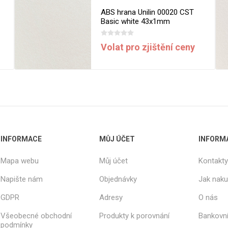
ABS hrana Unilin 00020 CST
Basic white 43x1mm
Volat pro zjištění ceny
INFORMACE
MŮJ ÚČET
INFORM
Mapa webu
Můj účet
Kontakty
Napište nám
Objednávky
Jak nak
GDPR
Adresy
O nás
Všeobecné obchodní
Produkty k porovnání
Bankovní
podmínky