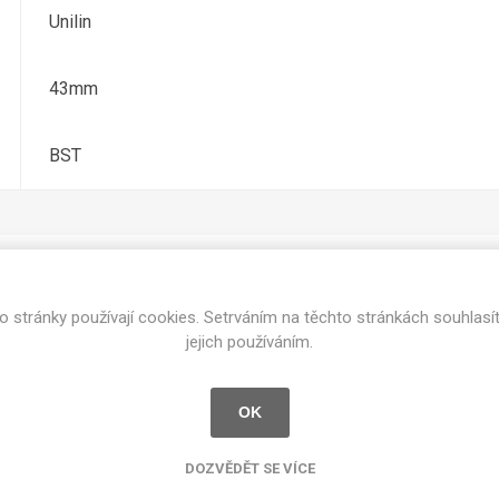
cké
Unilin
Kovolamináty
Probarvené
kové
43mm
Bezotiskové
roti
ání
Protitažné
BST
Lamináty s
ekologickou
pryskyřicí
Lamináty s
recyklovanou
kůží
o stránky používají cookies. Setrváním na těchto stránkách souhlasí
Související produkty
jejich používáním.
OK
DEJ
FSC®
DOKUMENTY
imi-beton
DOZVĚDĚT SE VÍCE