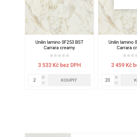
Unilin lamino 0F253 BST
Unilin lamino
Carrara creamy
Carrara c
2800x2070x19 mm
2800x2070
3 533 Kč bez DPH
3 459 Kč 
i
i
KOUPIT
K
h
h