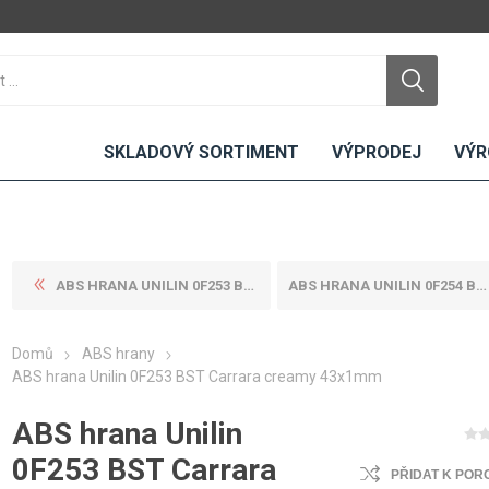
SKLADOVÝ SORTIMENT
VÝPRODEJ
VÝR
ABS HRANA UNILIN 0F253 BST ...
ABS HRANA UNILIN 0F254 BST ...
DTD
LAMINO
KOMPAKTY
CEMENTO
DESKY
Domů
ABS hrany
ní
Standardní
Uni barvy
Interiérové
ABS hrana Unilin 0F253 BST Carrara creamy 43x1mm
Nehořlavé
Dřevodekory
Exteriérové
ABS hrana Unilin
ou
Vlhkuodolné
Fantazijní
Laboratorní
u
dekory
MDF
0F253 BST Carrara
PŘIDAT K POR
ené
Bezotiskové
kompakt