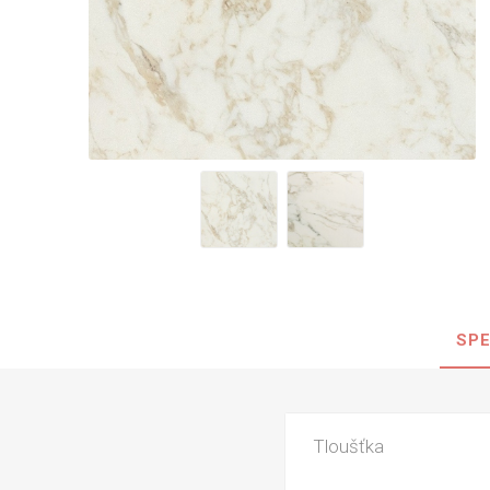
Nehořla
Vlhkuod
S nízký
obsahe
formald
K laková
MDF
kompakt
SPE
KOVOL
Měděné
Brus
Tloušťka
Zrcadlo