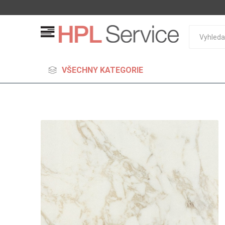
VŠECHNY KATEGORIE
MDF
Standard
Lehčené
S vysok
hustoto
Probarv