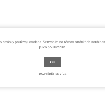
cké
Kovolamináty
Probarvené
kové
Bezotiskové
roti
ání
Protitažné
Lamináty s
ekologickou
o stránky používají cookies. Setrváním na těchto stránkách souhlasí
pryskyřicí
jejich používáním.
Lamináty s
recyklovanou
kůží
OK
DOZVĚDĚT SE VÍCE
DEJ
FSC®
DOKUMENTY
imi-beton