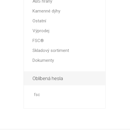
ABS hrany
Kamenné dýhy
Ostatní
Výprodej
FSC®
Skladový sortiment
Dokumenty
Oblíbená hesla
fsc