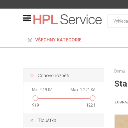
VŠECHNY KATEGORIE
Domů
Cenové rozpětí
Sta
MDF
Min:
919 Kč
Max:
1 221 Kč
Standard
Lehčené
ZOBRA
919
1221
S vysok
hustoto
Tloušťka
Probarv