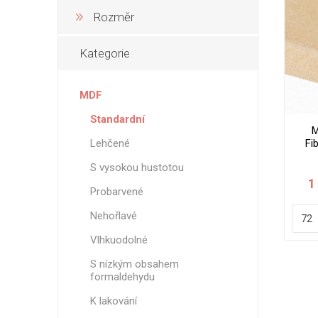
Rozměr
Nehořla
Vlhkuod
Kategorie
S nízký
obsahe
formald
MDF
K laková
Standardní
M
MDF
Lehčené
Fi
kompakt
S vysokou hustotou
1
Probarvené
Nehořlavé
KOVOL
Vlhkuodolné
Měděné
S nízkým obsahem
formaldehydu
Brus
K lakování
Zrcadlo