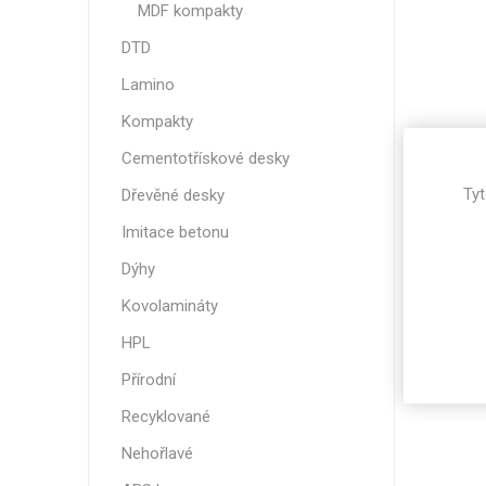
MDF kompakty
Magneti
Reliéfní
DTD
Bezotis
Lamino
Odolné p
Kompakty
poškráb
Cementotřískové desky
Tyt
Dřevěné desky
Imitace betonu
Dýhy
Kovolamináty
HPL
Přírodní
VÝPRO
Recyklované
Nehořlavé