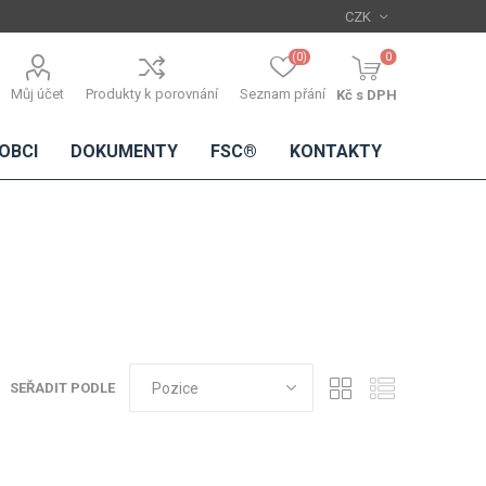
(0)
0
Můj účet
Produkty k porovnání
Seznam přání
Kč s DPH
OBCI
DOKUMENTY
FSC®
KONTAKTY
TŘÍSKOVÉ
DŘEVĚNÉ
IMITACE
DÝHY
DESKY
BETONU
Standardní
dýhy
SEŘADIT PODLE
Lamináty s
dřevěnou
dýhou