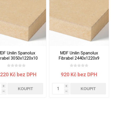
vé
olné
m
m
ehydu
ní
DF Unilin Spanolux
MDF Unilin Spanolux
brabel 3050x1220x10
Fibrabel 2440x1220x9
y
mm
mm
 220 Kč bez DPH
920 Kč bez DPH
i
i
KOUPIT
KOUPIT
h
h
AMINÁTY
HPL
PŘÍRODNÍ
RECYKLOVANÉ
NEHOŘLA
Uni barvy
Recyklovaný
Třída A
textil
Dřevodekory
Třída B
Recyklovaný
Fantazijní
plast
dekory