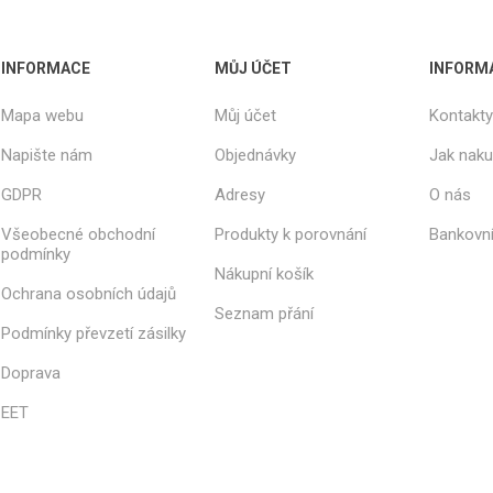
INFORMACE
MŮJ ÚČET
INFORM
Mapa webu
Můj účet
Kontakty
Napište nám
Objednávky
Jak nak
GDPR
Adresy
O nás
Všeobecné obchodní
Produkty k porovnání
Bankovní
podmínky
Nákupní košík
Ochrana osobních údajů
Seznam přání
Podmínky převzetí zásilky
Doprava
EET