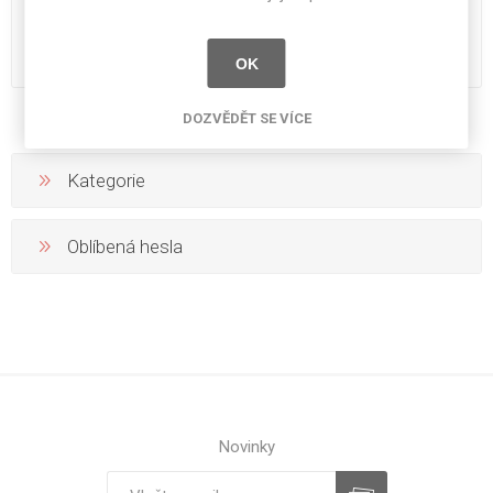
mm A454 HSM
mm A456 HSM
10 029 Kč bez DPH
10 029 Kč bez DPH
OK
DOZVĚDĚT SE VÍCE
Kategorie
Oblíbená hesla
Novinky