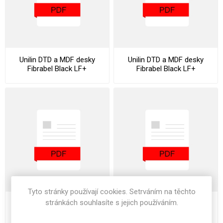
Unilin DTD a MDF desky
Unilin DTD a MDF desky
Fibrabel Black LF+
Fibrabel Black LF+
Datasheet
Declaration ChemVerbotsV
Tyto stránky používají cookies. Setrváním na těchto
stránkách souhlasíte s jejich používáním.
Unilin DTD a MDF desky
Unilin DTD a MDF desky
Fibrabel Black LF+
Fibrabel Black LF+ Stocklist
Declaration Of Performance