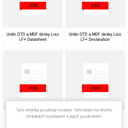
Unilin DTD a MDF desky Liso
Unilin DTD a MDF desky Liso
LF+ Datasheet
LF+ Declaration
ChemVerbotsV
Tyto stránky používají cookies. Setrváním na těchto
stránkách souhlasíte s jejich používáním.
Unilin DTD a MDF desky Liso
Unilin DTD a MDF desky Liso
LF+ Declaration Of
LF+ Stocklist
Performance