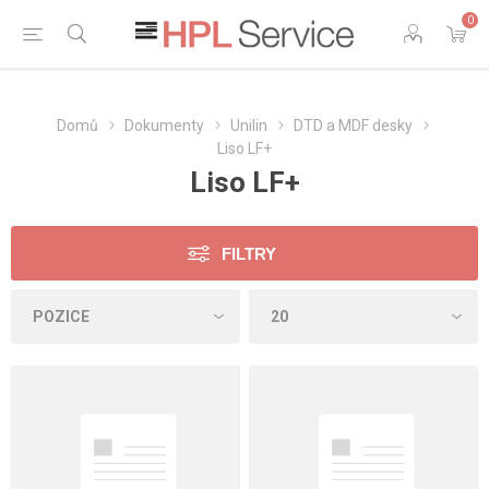
0
Domů
Dokumenty
Unilin
DTD a MDF desky
Liso LF+
Liso LF+
FILTRY