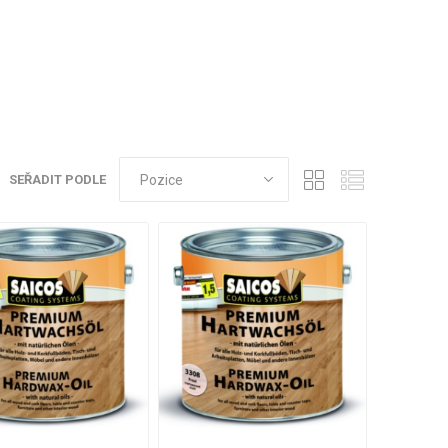
SEŘADIT PODLE
VÉ
ABS
KAMENNÉ
OSTATNÍ
HRANY
DÝHY
Oleje Saicos
Spojovací
materiál