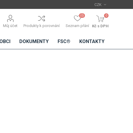
(0)
0
Můj účet
Produkty k porovnání
Seznam přání
Kč s DPH
OBCI
DOKUMENTY
FSC®
KONTAKTY
TŘÍSKOVÉ
DŘEVĚNÉ
IMITACE
DÝHY
DESKY
BETONU
Standardní
dýhy
Lamináty s
dřevěnou
dýhou