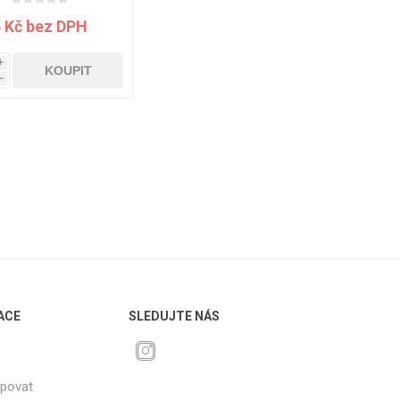
 s průměrem 8 mm,
délka 9 mm
5 Kč bez DPH
i
KOUPIT
h
ACE
SLEDUJTE NÁS
upovat