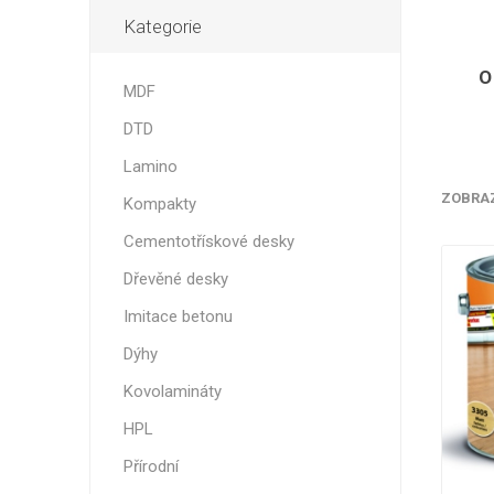
Kategorie
Nehořla
Vlhkuod
O
MDF
S nízký
obsahe
DTD
formald
Lamino
K laková
ZOBRA
Kompakty
MDF
kompakt
Cementotřískové desky
Dřevěné desky
Imitace betonu
Dýhy
KOVOL
Kovolamináty
Měděné
HPL
Brus
Přírodní
Zrcadlo