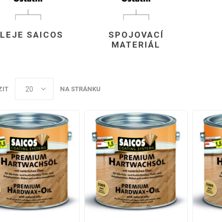
vé
olné
LEJE SAICOS
SPOJOVACÍ
m
MATERIÁL
m
ehydu
ní
ZIT
NA STRÁNKU
y
AMINÁTY
HPL
PŘÍRODNÍ
RECYKLOVANÉ
NEHOŘLA
Uni barvy
Recyklovaný
Třída A
textil
Dřevodekory
Třída B
Recyklovaný
Fantazijní
plast
dekory