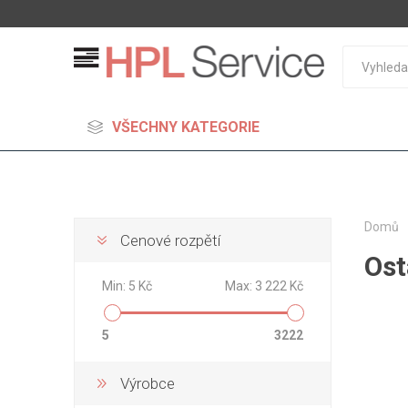
VŠECHNY KATEGORIE
Domů
Cenové rozpětí
Ost
MDF
Min:
5 Kč
Max:
3 222 Kč
Standard
Lehčené
5
3222
S vysok
hustoto
Výrobce
Probarv