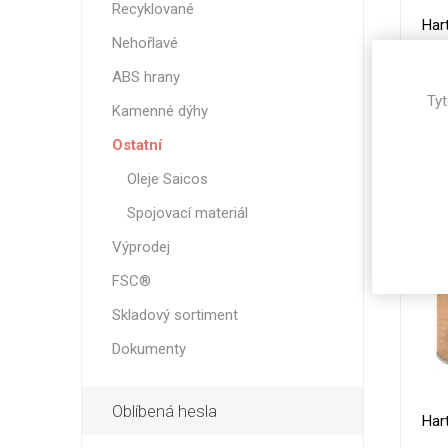
Recyklované
Magneti
Har
Reliéfní
Nehořlavé
Bezotis
ABS hrany
Tyt
Odolné p
Kamenné dýhy
poškráb
Ostatní
Oleje Saicos
Spojovací materiál
Výprodej
FSC®
Skladový sortiment
Dokumenty
VÝPRO
Oblíbená hesla
Har