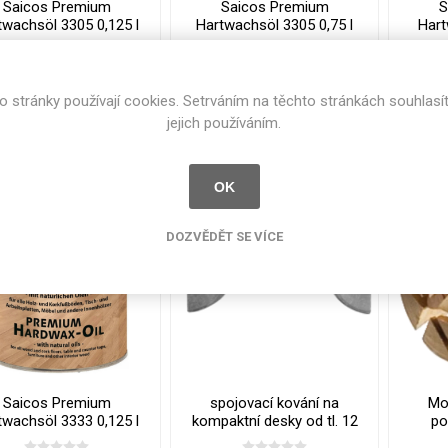
Saicos Premium
Saicos Premium
S
cké
twachsöl 3305 0,125 l
Hartwachsöl 3305 0,75 l
Hart
Kovolamináty
mat
mat
Probarvené
kové
217 Kč bez DPH
1 052 Kč bez DPH
3 
Bezotiskové
o stránky používají cookies. Setrváním na těchto stránkách souhlasí
roti
jejich používáním.
ání
Protitažné
i
i
KOUPIT
KOUPIT
h
h
Lamináty s
ekologickou
OK
pryskyřicí
Lamináty s
DOZVĚDĚT SE VÍCE
recyklovanou
kůží
DEJ
FSC®
DOKUMENTY
Saicos Premium
spojovací kování na
Mo
imi-beton
twachsöl 3333 0,125 l
kompaktní desky od tl. 12
po
mat
mm
závi