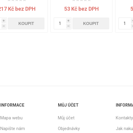
Rezign by
otvor
Planq
217 Kč bez DPH
53 Kč bez DPH
Valchromat
i
i
KOUPIT
KOUPIT
Dekodur
h
h
Arpa Fenix
Viroc
Pollmeier
BauBuche
Oberflex
Thermax
Unilin
INFORMACE
MŮJ ÚČET
INFORM
Mapa webu
Můj účet
Kontakty
Napište nám
Objednávky
Jak nak