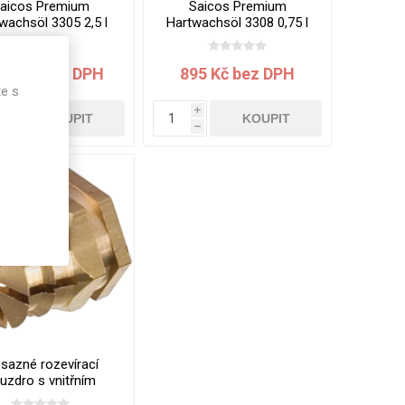
aicos Premium
Saicos Premium
wachsöl 3305 2,5 l
Hartwachsöl 3308 0,75 l
mat
mat
222 Kč bez DPH
895 Kč bez DPH
te s
i
i
KOUPIT
KOUPIT
h
h
sazné rozevírací
uzdro s vnitřním
tem M6, pro vrtaný