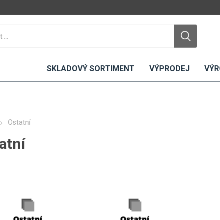
SKLADOVÝ SORTIMENT
VÝPRODEJ
VÝR
Ostatní
atní
DTD
LAMINO
KOMPAKTY
CEMENTO
DESKY
ní
Standardní
Uni barvy
Interiérové
Nehořlavé
Dřevodekory
Exteriérové
ou
Vlhkuodolné
Fantazijní
Laboratorní
u
dekory
MDF
ené
Bezotiskové
kompakt