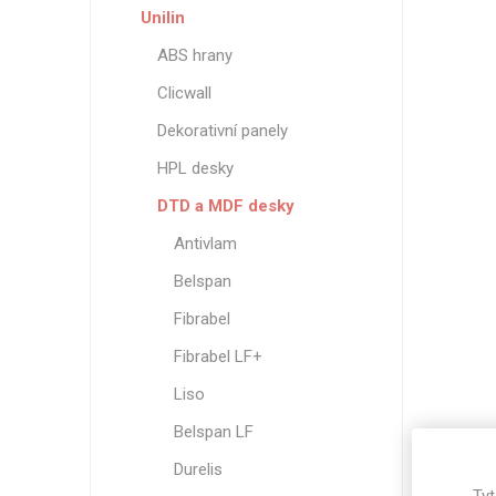
Unilin
ABS hrany
Clicwall
Dekorativní panely
HPL desky
DTD a MDF desky
Antivlam
Belspan
Fibrabel
Fibrabel LF+
Liso
Belspan LF
Durelis