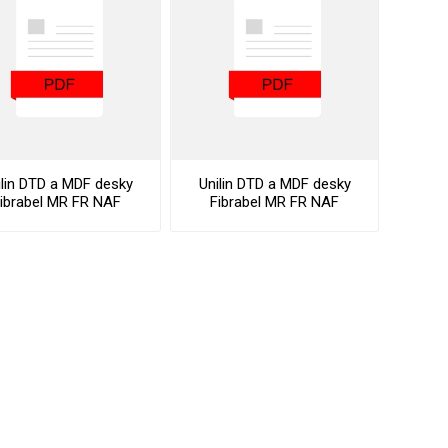
vé
olné
m
m
ehydu
ní
ilin DTD a MDF desky
Unilin DTD a MDF desky
ibrabel MR FR NAF
Fibrabel MR FR NAF
y
Datasheet
Declaration Of
Performance
AMINÁTY
HPL
PŘÍRODNÍ
RECYKLOVANÉ
NEHOŘLA
Uni barvy
Recyklovaný
Třída A
textil
Dřevodekory
Třída B
Recyklovaný
Fantazijní
plast
dekory