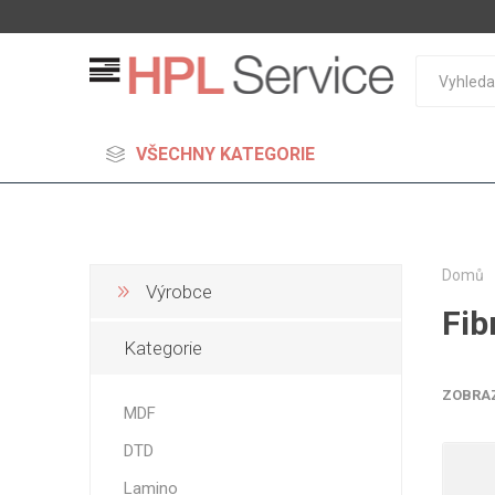
VŠECHNY KATEGORIE
Domů
Výrobce
Fib
MDF
Kategorie
Standard
Lehčené
ZOBRA
MDF
S vysok
DTD
hustoto
Probarv
Lamino