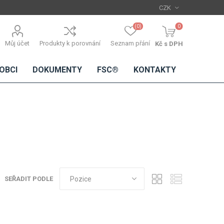
(0)
0
Můj účet
Produkty k porovnání
Seznam přání
Kč s DPH
OBCI
DOKUMENTY
FSC®
KONTAKTY
TŘÍSKOVÉ
DŘEVĚNÉ
IMITACE
DÝHY
DESKY
BETONU
Standardní
dýhy
SEŘADIT PODLE
Lamináty s
dřevěnou
dýhou