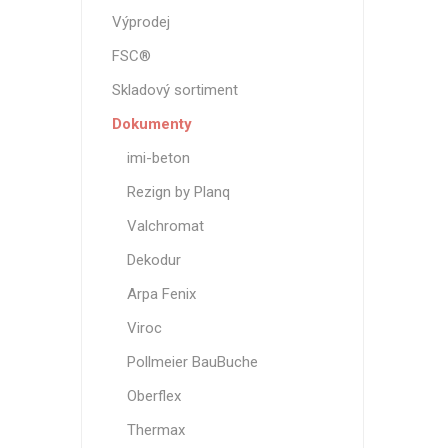
Magneti
Výprodej
Reliéfní
FSC®
Bezotis
Skladový sortiment
Odolné p
Dokumenty
poškráb
imi-beton
Rezign by Planq
Valchromat
Dekodur
Arpa Fenix
Viroc
Pollmeier BauBuche
VÝPRO
Oberflex
Thermax