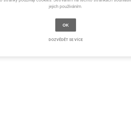
o stránky používají cookies. Setrváním na těchto stránkách souhlasí
jejich používáním.
OK
DOZVĚDĚT SE VÍCE