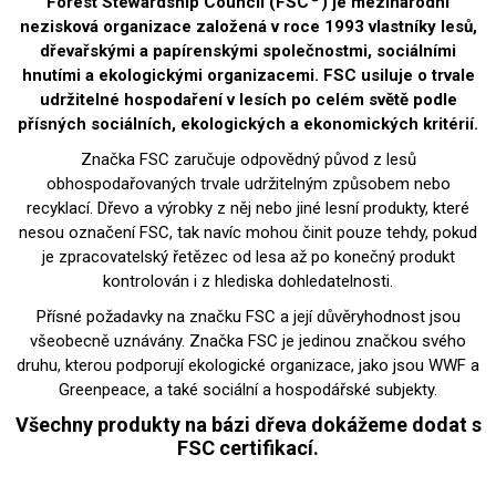
Forest Stewardship Council (FSC
) je mezinárodní
nezisková organizace založená v roce 1993 vlastníky lesů,
dřevařskými a papírenskými společnostmi, sociálními
hnutími a ekologickými organizacemi. FSC usiluje o trvale
udržitelné hospodaření v lesích po celém světě podle
přísných sociálních, ekologických a ekonomických kritérií.
Značka FSC zaručuje odpovědný původ z lesů
obhospodařovaných trvale udržitelným způsobem nebo
recyklací. Dřevo a výrobky z něj nebo jiné lesní produkty, které
nesou označení FSC, tak navíc mohou činit pouze tehdy, pokud
je zpracovatelský řetězec od lesa až po konečný produkt
kontrolován i z hlediska dohledatelnosti.
Přísné požadavky na značku FSC a její důvěryhodnost jsou
všeobecně uznávány. Značka FSC je jedinou značkou svého
druhu, kterou podporují ekologické organizace, jako jsou WWF a
Greenpeace, a také sociální a hospodářské subjekty.
Všechny produkty na bázi dřeva dokážeme dodat s
FSC certifikací.