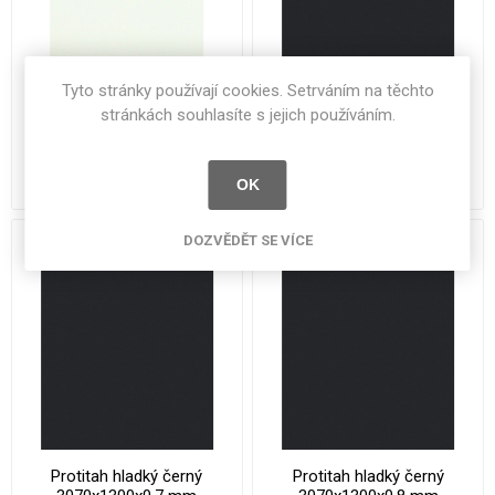
Tyto stránky používají cookies. Setrváním na těchto
Protitah hladký bílý
Protitah hladký černý
stránkách souhlasíte s jejich používáním.
4200x1300x0,8 mm
3050x1300x0.8 mm
1 228 Kč bez DPH
887 Kč bez DPH
OK
DOZVĚDĚT SE VÍCE
Protitah hladký černý
Protitah hladký černý