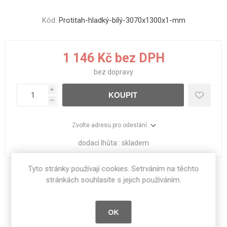
Kód:
Protitah-hladký-bílý-3070x1300x1-mm
1 146 Kč bez DPH
bez
dopravy
i
KOUPIT
h
Zvolte adresu pro odeslání
dodací lhůta :
skladem
Tyto stránky používají cookies. Setrváním na těchto
Sdílet:
stránkách souhlasíte s jejich používáním.
OK