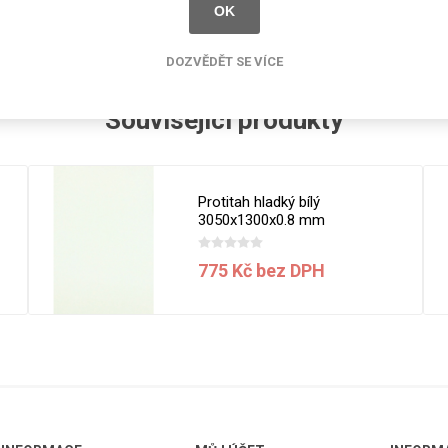
cké
OK
Kovolamináty
Probarvené
DOZVĚDĚT SE VÍCE
kové
Bezotiskové
roti
Související produkty
ání
Protitažné
Lamináty s
ekologickou
pryskyřicí
Protitah hladký bílý
3050x1300x0.8 mm
Lamináty s
recyklovanou
kůží
775 Kč bez DPH
DEJ
FSC®
DOKUMENTY
imi-beton