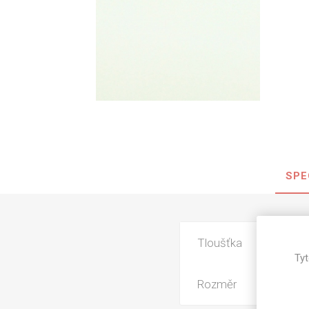
Nehořla
Vlhkuod
S nízký
obsahe
formald
K laková
MDF
kompakt
SPE
KOVOL
Tloušťka
Měděné
Tyt
Brus
Rozměr
Zrcadlo