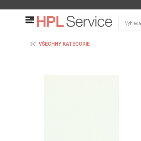
VŠECHNY KATEGORIE
MDF
Standard
Lehčené
S vysok
hustoto
Probarv