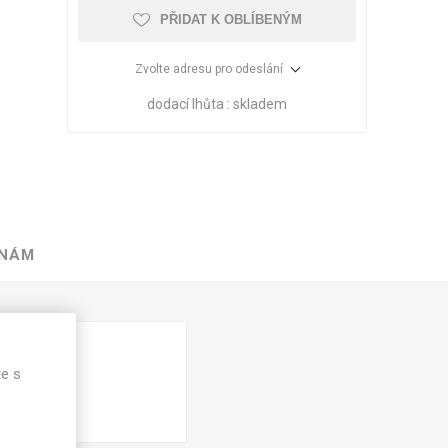
PŘIDAT K OBLÍBENÝM
Zvolte adresu pro odeslání
dodací lhůta :
skladem
 NÁM
VÉ
ABS
KAMENNÉ
OSTATNÍ
HRANY
DÝHY
Oleje Saicos
te s
Spojovací
materiál