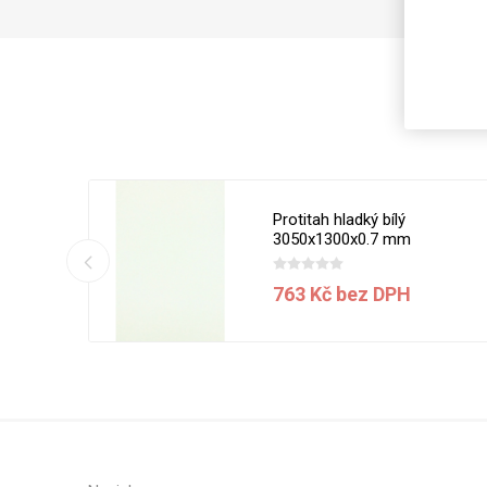
Magneti
Reliéfní
Bezotis
Odolné p
poškráb
Protitah hladký bílý
3050x1300x0.7 mm
763 Kč bez DPH
VÝPRO