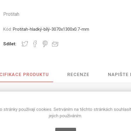
vé
Protitah
olné
m
Kód:
Protitah-hladký-bílý-3070x1300x0.7-mm
m
ehydu
Sdílet:
ní
y
CIFIKACE PRODUKTU
RECENZE
NAPIŠTE
AMINÁTY
HPL
PŘÍRODNÍ
RECYKLOVANÉ
NEHOŘLA
0.7 mm
Uni barvy
Recyklovaný
Třída A
o stránky používají cookies. Setrváním na těchto stránkách souhlasí
textil
Dřevodekory
Třída B
jejich používáním.
3070 mm x 1300 mm
Recyklovaný
Fantazijní
plast
dekory