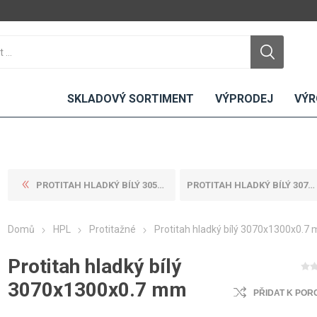
SKLADOVÝ SORTIMENT
VÝPRODEJ
VÝR
PROTITAH HLADKÝ BÍLÝ 3050X1...
PROTITAH HLADKÝ BÍLÝ 3070X1...
DTD
LAMINO
KOMPAKTY
CEMENTO
DESKY
Domů
HPL
Protitažné
Protitah hladký bílý 3070x1300x0.7
ní
Standardní
Uni barvy
Interiérové
Nehořlavé
Dřevodekory
Exteriérové
Protitah hladký bílý
ou
Vlhkuodolné
Fantazijní
Laboratorní
3070x1300x0.7 mm
u
dekory
PŘIDAT K POR
MDF
ené
Bezotiskové
kompakt