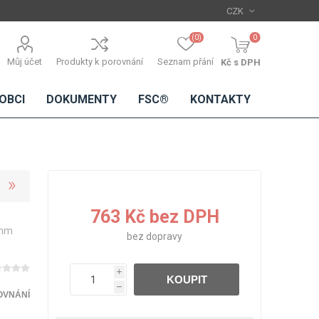
(0)
0
Můj účet
Produkty k porovnání
Seznam přání
Kč s DPH
OBCI
DOKUMENTY
FSC®
KONTAKTY
TŘÍSKOVÉ
DŘEVĚNÉ
IMITACE
DÝHY
763 Kč bez DPH
DESKY
BETONU
 mm
Standardní
bez
dopravy
dýhy
Lamináty s
i
KOUPIT
dřevěnou
h
dýhou
OVNÁNÍ