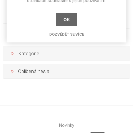
stránkách souhlasíte s jejich používáním.
3600 x 640 x 35 mm
3600 x 640 x 45 mm
6 898 Kč bez DPH
7 836 Kč bez DPH
OK
7 052 Kč bez DPH
DOZVĚDĚT SE VÍCE
Kategorie
Oblíbená hesla
Novinky