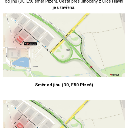
od jihu (D0, E50 směr Plzeň). Cesta přes Jinočany z ulice Hlavní
je uzavřena.
Směr od jihu (D0, E50 Plzeň)