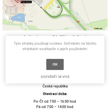
Směr od severu (D0, E50 směr Brno)
Tyto stránky používají cookies. Setrváním na těchto
stránkách souhlasíte s jejich používáním.
Morava
Výdejní místo Brno
OK
HPL Service CZ s.r.o.
Hněvkovského 39a
DOZVĚDĚT SE VÍCE
617 00 Brno
Česká republika
Otevírací doba:
Po-Čt od 7:00 – 16:00 hod.
Pá od 7:00 – 14:00 hod.