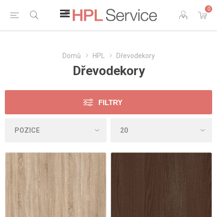
0
Domů
HPL
Dřevodekory
Dřevodekory
FILTRY