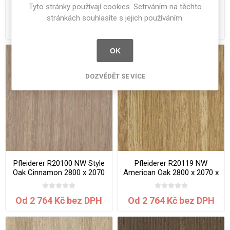
Bordeaux Oak Light 2800 x
Milano Oak 2800 x 2070 x
Tyto stránky používají cookies. Setrváním na těchto
2070 x 0.8 mm
0.8 mm
stránkách souhlasíte s jejich používáním.
Od 2 764 Kč bez DPH
Od 2 764 Kč bez DPH
OK
DOZVĚDĚT SE VÍCE
Pfleiderer R20100 NW Style
Pfleiderer R20119 NW
Oak Cinnamon 2800 x 2070
American Oak 2800 x 2070 x
x 0.8 mm
0.8 mm
Od 2 764 Kč bez DPH
Od 2 764 Kč bez DPH