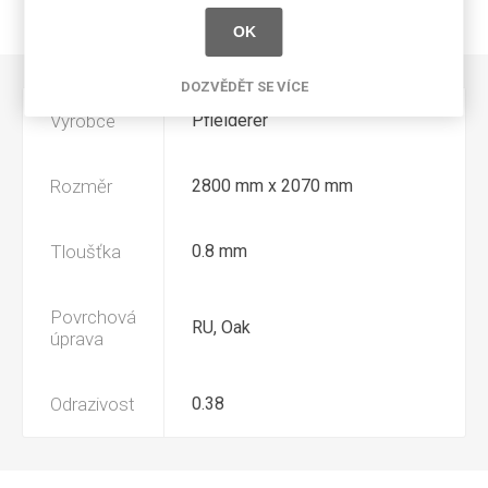
NAPIŠTE NÁM
OK
DOZVĚDĚT SE VÍCE
Výrobce
Pfleiderer
Rozměr
2800 mm x 2070 mm
Tloušťka
0.8 mm
Povrchová
RU, Oak
úprava
Odrazivost
0.38