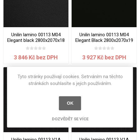
Unilin lamino 00113 M04
Unilin lamino 00113 M04
Elegant black 2800x2070x18
Elegant Black 2800x2070x19
mm
mm
3 846 Kč bez DPH
3 927 Kč bez DPH
Tyto stránky používají cookies. Setrváním na těchto
stránkách souhlasíte s jejich používáním.
OK
DOZVĚDĚT SE VÍCE
Unilin lamino 00113 V1A
Unilin lamino 00113 V1A