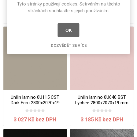
Supermat-Fibralux 0UD81
Cloud Grey 2800x2070x18
Tyto stránky používají cookies. Setrváním na těchto
MST/CST Quartz
mm
stránkách souhlasíte s jejich používáním.
3050x1220x18.0 mm
5 067 Kč bez DPH
2 952 Kč bez DPH
OK
DOZVĚDĚT SE VÍCE
Unilin lamino 0U115 CST
Unilin lamino 0U640 BST
Dark Ecru 2800x2070x19
Lychee 2800x2070x19 mm
mm
3 027 Kč bez DPH
3 185 Kč bez DPH