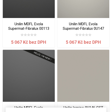
Unilin MDFL Evola
Unilin MDFL Evola
Supermat-Fibralux 00113
Supermat-Fibralux 0U147
MST/CST Elegant Black
MST/CST Seashell
3050x1220x18.0 mm
3050x1220x18.0 mm
5 067 Kč bez DPH
5 067 Kč bez DPH
Unilin MDFL Evola
Unilin lamino 0U146 CST