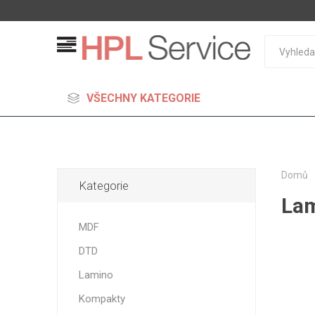
VŠECHNY KATEGORIE
Domů
Kategorie
Lam
MDF
MDF
Standard
DTD
Lehčené
S vysok
Lamino
hustoto
Kompakty
Probarv