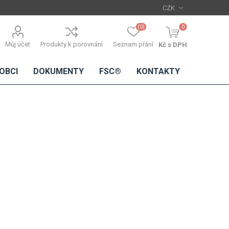
(0)
0
Můj účet
Produkty k porovnání
Seznam přání
Kč s DPH
OBCI
DOKUMENTY
FSC®
KONTAKTY
TŘÍSKOVÉ
DŘEVĚNÉ
IMITACE
DÝHY
DESKY
BETONU
Standardní
dýhy
Lamináty s
dřevěnou
dýhou