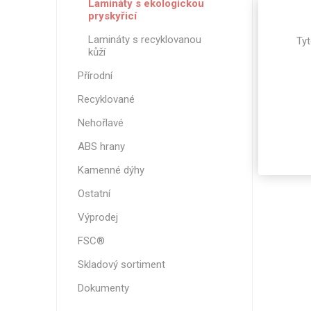
Lamináty s ekologickou
Magneti
pryskyřicí
Reliéfní
Lamináty s recyklovanou
Tyt
Bezotis
kůží
Odolné p
Přírodní
poškráb
Recyklované
Nehořlavé
ABS hrany
Kamenné dýhy
Ostatní
Výprodej
FSC®
Skladový sortiment
VÝPRO
Dokumenty