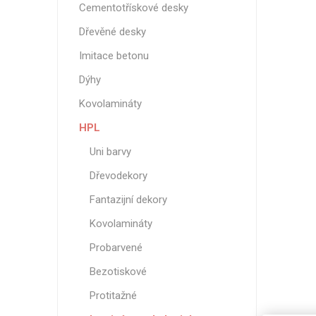
Cementotřískové desky
Nehořla
Dřevěné desky
Vlhkuod
Imitace betonu
S nízký
obsahe
Dýhy
formald
Kovolamináty
K laková
HPL
MDF
kompakt
Uni barvy
Dřevodekory
Fantazijní dekory
Kovolamináty
KOVOL
Probarvené
Měděné
Bezotiskové
Brus
Protitažné
Zrcadlo