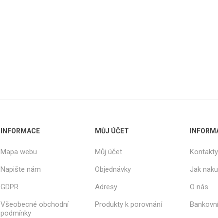
Rezign by
Planq
Valchromat
Dekodur
Arpa Fenix
Viroc
Pollmeier
BauBuche
Oberflex
Thermax
INFORMACE
MŮJ ÚČET
INFORM
Unilin
Mapa webu
Můj účet
Kontakty
Napište nám
Objednávky
Jak nak
GDPR
Adresy
O nás
Všeobecné obchodní
Produkty k porovnání
Bankovní
podmínky