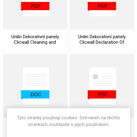
Unilin Dekorativní panely
Unilin Dekorativní panely
Clicwall Cleaning and
Clicwall Declaration Of
Maintenance Instructions
Performance
Tyto stránky používají cookies. Setrváním na těchto
stránkách souhlasíte s jejich používáním.
Unilin Dekorativní panely
Unilin Dekorativní panely
Clicwall Specification Text
Clicwall Stocklist