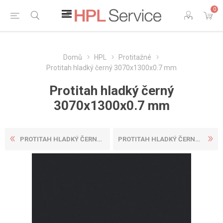
0
Domů
HPL
Protitažné
Protitah hladký černý 3070x1300x0.7 mm
Protitah hladký černý
3070x1300x0.7 mm
PROTITAH HLADKÝ ČERNÝ 3050X...
PROTITAH HLADKÝ ČERNÝ 3070X...