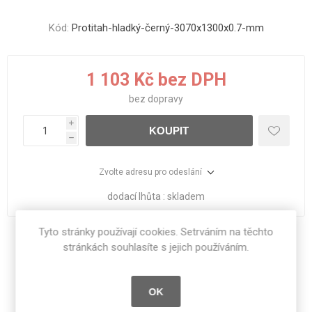
Kód:
Protitah-hladký-černý-3070x1300x0.7-mm
1 103 Kč bez DPH
bez
dopravy
i
KOUPIT
h
Zvolte adresu pro odeslání
dodací lhůta :
skladem
Tyto stránky používají cookies. Setrváním na těchto
Sdílet:
stránkách souhlasíte s jejich používáním.
OK