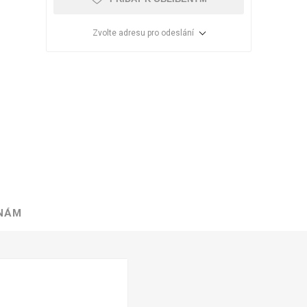
Zvolte adresu pro odeslání
 NÁM
VÉ
ABS
KAMENNÉ
OSTATNÍ
HRANY
DÝHY
Oleje Saicos
Spojovací
materiál