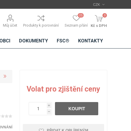
(0)
0
Můj účet
Produkty k porovnání
Seznam přání
Kč s DPH
OBCI
DOKUMENTY
FSC®
KONTAKTY
TŘÍSKOVÉ
DŘEVĚNÉ
IMITACE
DÝHY
Volat pro zjištění ceny
DESKY
BETONU
Standardní
dýhy
i
KOUPIT
Lamináty s
h
dřevěnou
dýhou
OVNÁNÍ
PŘIDAT K OBLÍBENÝM