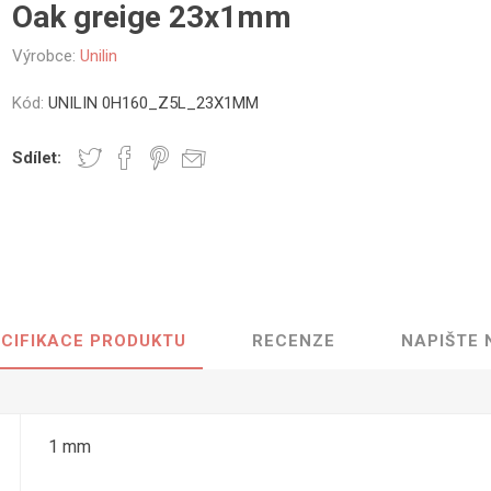
Oak greige 23x1mm
vé
Výrobce:
Unilin
olné
m
Kód:
UNILIN 0H160_Z5L_23X1MM
m
ehydu
Sdílet:
ní
y
CIFIKACE PRODUKTU
RECENZE
NAPIŠTE
AMINÁTY
HPL
PŘÍRODNÍ
RECYKLOVANÉ
NEHOŘLA
Uni barvy
Recyklovaný
Třída A
textil
Dřevodekory
Třída B
1 mm
Recyklovaný
Fantazijní
plast
dekory