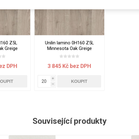
Rezign by
Planq
Valchromat
Dekodur
Arpa Fenix
H160 Z5L
Unilin lamino 0H160 Z5L
Viroc
k Greige
Minnesota Oak Greige
x0.7 mm
2800x2070x18 mm
Pollmeier
BauBuche
bez DPH
3 845 Kč bez DPH
Oberflex
i
Thermax
OUPIT
KOUPIT
h
Unilin
Související produkty