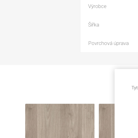
Magneti
Výrobce
Reliéfní
Bezotis
Šířka
Odolné p
poškráb
Povrchová úprava
Tyt
VÝPRO