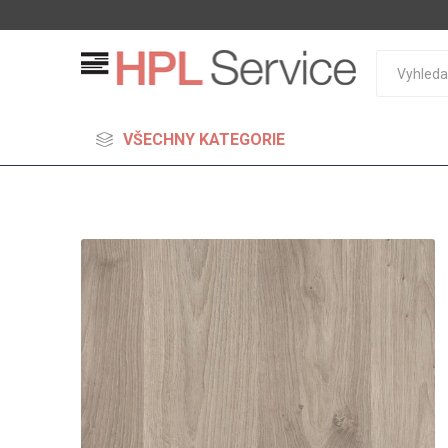
VŠECHNY KATEGORIE
MDF
Standard
Lehčené
S vysok
hustoto
Probarv