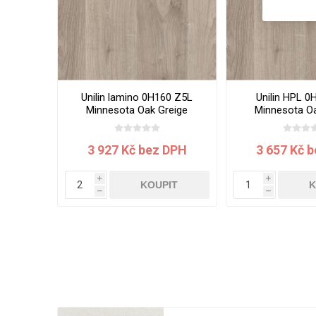
Unilin lamino 0H160 Z5L
Unilin HPL 0
Minnesota Oak Greige
Minnesota Oa
2800x2070x19 mm
3050x1300
3 927 Kč bez DPH
3 657 Kč 
i
i
KOUPIT
K
h
h