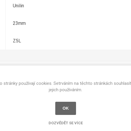
cké
Unilin
Kovolamináty
Probarvené
kové
23mm
Bezotiskové
roti
ání
Protitažné
Z5L
Lamináty s
ekologickou
pryskyřicí
Lamináty s
recyklovanou
kůží
o stránky používají cookies. Setrváním na těchto stránkách souhlasí
Související produkty
jejich používáním.
OK
DEJ
FSC®
DOKUMENTY
imi-beton
DOZVĚDĚT SE VÍCE