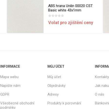
ABS hrana Unilin 00020 CST
Basic white 43x1mm
Volat pro zjištění ceny
INFORMACE
MŮJ ÚČET
INFORM
Mapa webu
Můj účet
Kontakty
Napište nám
Objednávky
Jak nak
GDPR
Adresy
O nás
Všeobecné obchodní
Produkty k porovnání
Bankovní
podmínky