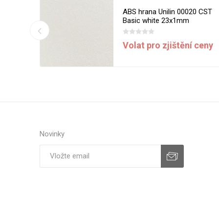
13 MST
ABS hrana Unilin 00020 CST
m
Basic white 23x1mm
í ceny
Volat pro zjištění ceny
Novinky