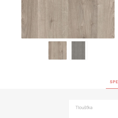
Nehořla
Vlhkuod
S nízký
obsahe
formald
K laková
MDF
kompakt
SPE
KOVOL
Měděné
Brus
Tloušťka
Zrcadlo