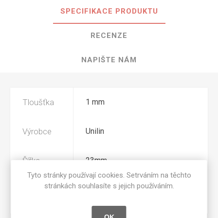
SPECIFIKACE PRODUKTU
RECENZE
NAPIŠTE NÁM
Tloušťka
1 mm
Výrobce
Unilin
Šířka
23mm
Tyto stránky používají cookies. Setrváním na těchto
stránkách souhlasíte s jejich používáním.
Povrchová
BST
úprava
OK