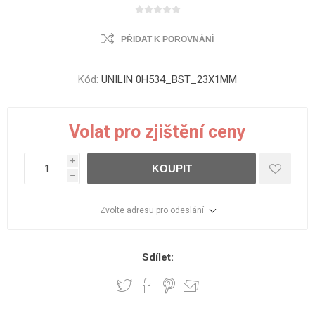
PŘIDAT K POROVNÁNÍ
Kód:
UNILIN 0H534_BST_23X1MM
Volat pro zjištění ceny
i
KOUPIT
h
Zvolte adresu pro odeslání
Sdílet: