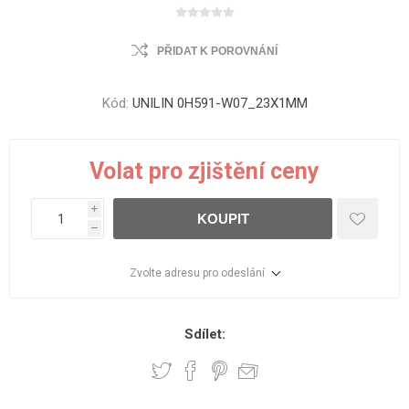
PŘIDAT K POROVNÁNÍ
Kód:
UNILIN 0H591-W07_23X1MM
Volat pro zjištění ceny
i
KOUPIT
h
Zvolte adresu pro odeslání
Sdílet: