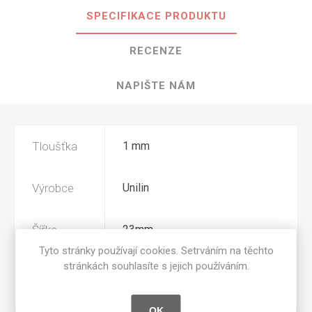
SPECIFIKACE PRODUKTU
RECENZE
NAPIŠTE NÁM
Tloušťka
1 mm
Výrobce
Unilin
Šířka
23mm
Tyto stránky používají cookies. Setrváním na těchto
stránkách souhlasíte s jejich používáním.
Povrchová
W07
úprava
OK