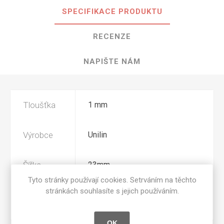
SPECIFIKACE PRODUKTU
RECENZE
NAPIŠTE NÁM
Tloušťka
1 mm
Výrobce
Unilin
Šířka
23mm
Tyto stránky používají cookies. Setrváním na těchto
stránkách souhlasíte s jejich používáním.
Povrchová
W07
úprava
OK