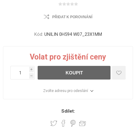
PŘIDAT K POROVNÁNÍ
Kód:
UNILIN 0H594 W07_23X1MM
Volat pro zjištění ceny
i
KOUPIT
h
Zvolte adresu pro odeslání
Sdílet: