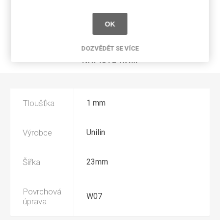
SPECIFIKACE PRODUKTU
OK
RECENZE
DOZVĚDĚT SE VÍCE
NAPIŠTE NÁM
Tloušťka
1 mm
Výrobce
Unilin
Šířka
23mm
Povrchová
W07
úprava