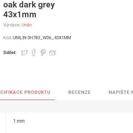
oak dark grey
vé
43x1mm
olné
Výrobce:
Unilin
m
m
ehydu
Kód:
UNILIN 0H783_W06_43X1MM
ní
Sdílet:
y
CIFIKACE PRODUKTU
RECENZE
NAPIŠTE
AMINÁTY
HPL
PŘÍRODNÍ
RECYKLOVANÉ
NEHOŘLA
Uni barvy
Recyklovaný
Třída A
textil
Dřevodekory
Třída B
1 mm
Recyklovaný
Fantazijní
plast
dekory