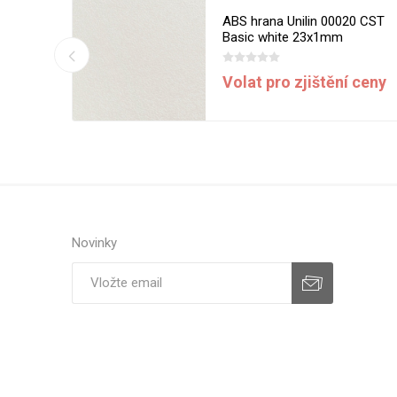
13 MST
ABS hrana Unilin 00020 CST
m
Basic white 23x1mm
í ceny
Volat pro zjištění ceny
Novinky