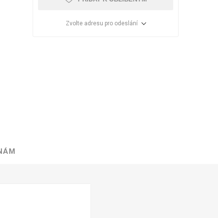
Zvolte adresu pro odeslání
 NÁM
VÉ
ABS
KAMENNÉ
OSTATNÍ
HRANY
DÝHY
Oleje Saicos
Spojovací
materiál