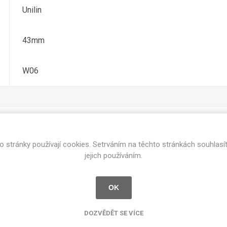
cké
Unilin
Kovolamináty
Probarvené
kové
43mm
Bezotiskové
roti
ání
Protitažné
W06
Lamináty s
ekologickou
pryskyřicí
Lamináty s
recyklovanou
kůží
o stránky používají cookies. Setrváním na těchto stránkách souhlasí
Související produkty
jejich používáním.
OK
DEJ
FSC®
DOKUMENTY
imi-beton
DOZVĚDĚT SE VÍCE