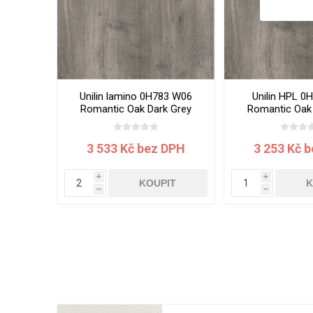
Unilin lamino 0H783 W06
Unilin HPL 0
Romantic Oak Dark Grey
Romantic Oak 
2800x2070x19 mm
3050x1300
3 533 Kč bez DPH
3 253 Kč 
i
i
KOUPIT
K
h
h