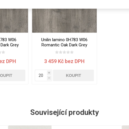
Rezign by
Planq
Valchromat
Dekodur
Arpa Fenix
H783 W06
Unilin lamino 0H783 W06
Viroc
Dark Grey
Romantic Oak Dark Grey
x0.7 mm
2800x2070x18 mm
Pollmeier
BauBuche
bez DPH
3 459 Kč bez DPH
Oberflex
i
Thermax
OUPIT
KOUPIT
h
Unilin
Související produkty