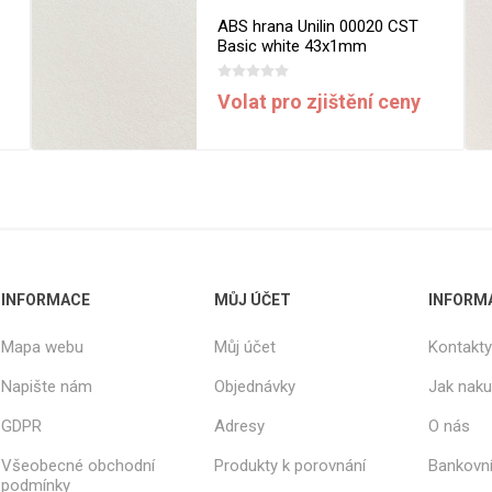
ABS hrana Unilin 00020 CST
Basic white 43x1mm
Volat pro zjištění ceny
INFORMACE
MŮJ ÚČET
INFORM
Mapa webu
Můj účet
Kontakty
Napište nám
Objednávky
Jak nak
GDPR
Adresy
O nás
Všeobecné obchodní
Produkty k porovnání
Bankovní
podmínky