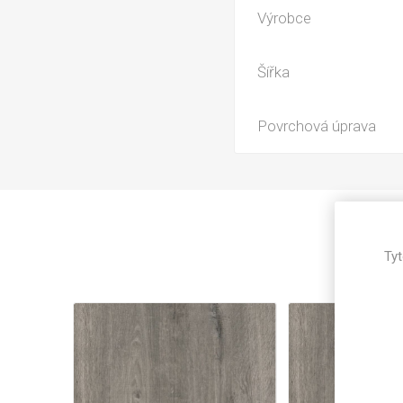
Magneti
Výrobce
Reliéfní
Bezotis
Šířka
Odolné p
poškráb
Povrchová úprava
Tyt
VÝPRO