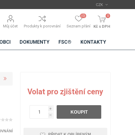
(0)
0
Můj účet
Produkty k porovnání
Seznam přání
Kč s DPH
OBCI
DOKUMENTY
FSC®
KONTAKTY
TŘÍSKOVÉ
DŘEVĚNÉ
IMITACE
DÝHY
Volat pro zjištění ceny
DESKY
BETONU
Standardní
dýhy
i
KOUPIT
Lamináty s
h
dřevěnou
dýhou
OVNÁNÍ
PŘIDAT K OBLÍBENÝM