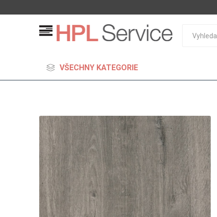
VŠECHNY KATEGORIE
MDF
Standard
Lehčené
S vysok
hustoto
Probarv