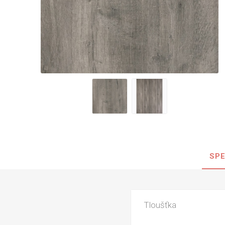
Nehořla
Vlhkuod
S nízký
obsahe
formald
K laková
MDF
kompakt
SPE
KOVOL
Měděné
Brus
Tloušťka
Zrcadlo