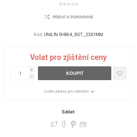
PŘIDAT K POROVNÁNÍ
Kód:
UNILIN 0H864_BST_23X1MM
Volat pro zjištění ceny
i
KOUPIT
h
Zvolte adresu pro odeslání
Sdílet: