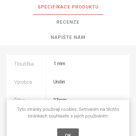
SPECIFIKACE PRODUKTU
RECENZE
NAPIŠTE NÁM
Tloušťka
1 mm
Výrobce
Unilin
Šířka
23mm
Tyto stránky používají cookies. Setrváním na těchto
stránkách souhlasíte s jejich používáním.
Povrchová
BST
úprava
OK