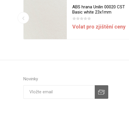
13 MST
ABS hrana Unilin 00020 CST
m
Basic white 23x1mm
í ceny
Volat pro zjištění ceny
Novinky