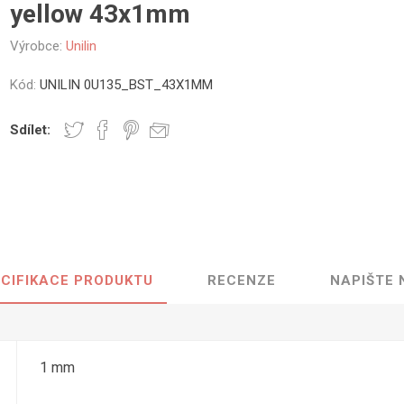
yellow 43x1mm
vé
Výrobce:
Unilin
olné
m
Kód:
UNILIN 0U135_BST_43X1MM
m
ehydu
Sdílet:
ní
y
CIFIKACE PRODUKTU
RECENZE
NAPIŠTE
AMINÁTY
HPL
PŘÍRODNÍ
RECYKLOVANÉ
NEHOŘLA
Uni barvy
Recyklovaný
Třída A
textil
Dřevodekory
Třída B
1 mm
Recyklovaný
Fantazijní
plast
dekory