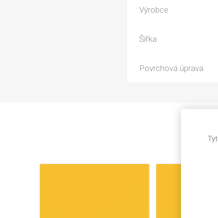
Magneti
Výrobce
Reliéfní
Bezotis
Šířka
Odolné p
poškráb
Povrchová úprava
Tyt
VÝPRO