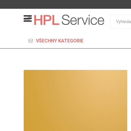
VŠECHNY KATEGORIE
MDF
Standard
Lehčené
S vysok
hustoto
Probarv