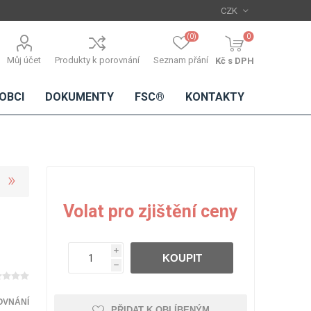
(0)
0
Můj účet
Produkty k porovnání
Seznam přání
Kč s DPH
OBCI
DOKUMENTY
FSC®
KONTAKTY
TŘÍSKOVÉ
DŘEVĚNÉ
IMITACE
DÝHY
Volat pro zjištění ceny
DESKY
BETONU
Standardní
dýhy
i
KOUPIT
Lamináty s
h
dřevěnou
dýhou
OVNÁNÍ
PŘIDAT K OBLÍBENÝM