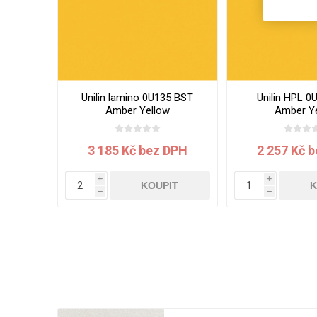
Unilin lamino 0U135 BST
Unilin HPL 0
Amber Yellow
Amber Y
2800x2070x19 mm
3050x1300
3 185 Kč bez DPH
2 257 Kč 
i
i
KOUPIT
K
h
h