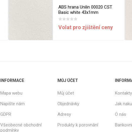
ABS hrana Unilin 00020 CST
Basic white 43x1mm
Volat pro zjištění ceny
INFORMACE
MŮJ ÚČET
INFORM
Mapa webu
Můj účet
Kontakty
Napište nám
Objednávky
Jak nak
GDPR
Adresy
O nás
Všeobecné obchodní
Produkty k porovnání
Bankovní
podmínky