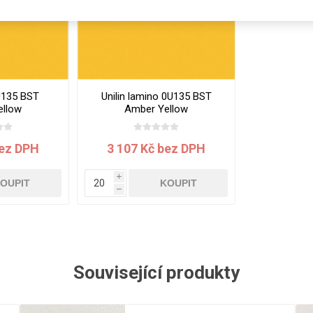
Rezign by
Planq
Valchromat
Dekodur
Arpa Fenix
U135 BST
Unilin lamino 0U135 BST
Viroc
ellow
Amber Yellow
x0.7 mm
2800x2070x18 mm
Pollmeier
BauBuche
bez DPH
3 107 Kč bez DPH
Oberflex
i
Thermax
OUPIT
KOUPIT
h
Unilin
Související produkty