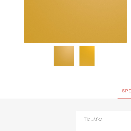
Nehořla
Vlhkuod
S nízký
obsahe
formald
K laková
MDF
kompakt
SPE
KOVOL
Měděné
Brus
Tloušťka
Zrcadlo