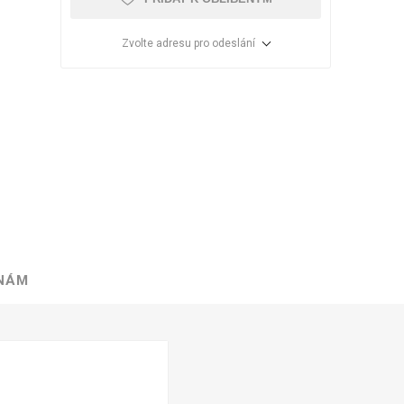
Zvolte adresu pro odeslání
 NÁM
VÉ
ABS
KAMENNÉ
OSTATNÍ
HRANY
DÝHY
Oleje Saicos
Spojovací
materiál