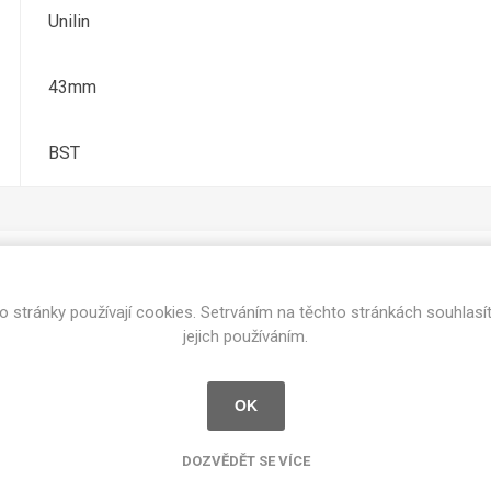
cké
Unilin
Kovolamináty
Probarvené
kové
43mm
Bezotiskové
roti
ání
Protitažné
BST
Lamináty s
ekologickou
pryskyřicí
Lamináty s
recyklovanou
kůží
o stránky používají cookies. Setrváním na těchto stránkách souhlasí
Související produkty
jejich používáním.
OK
DEJ
FSC®
DOKUMENTY
imi-beton
DOZVĚDĚT SE VÍCE