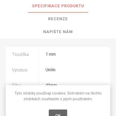
SPECIFIKACE PRODUKTU
RECENZE
NAPIŠTE NÁM
Tloušťka
1 mm
Výrobce
Unilin
Šířka
43mm
Tyto stránky používají cookies. Setrváním na těchto
stránkách souhlasíte s jejich používáním.
Povrchová
BST
úprava
OK