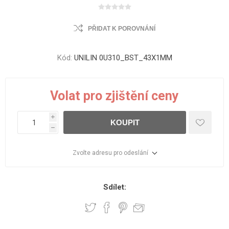
PŘIDAT K POROVNÁNÍ
Kód:
UNILIN 0U310_BST_43X1MM
Volat pro zjištění ceny
i
KOUPIT
h
Zvolte adresu pro odeslání
Sdílet: