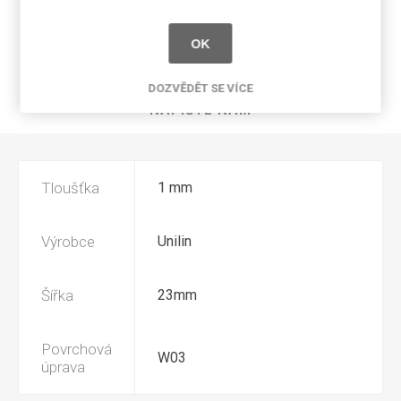
SPECIFIKACE PRODUKTU
OK
RECENZE
DOZVĚDĚT SE VÍCE
NAPIŠTE NÁM
Tloušťka
1 mm
Výrobce
Unilin
Šířka
23mm
Povrchová
W03
úprava