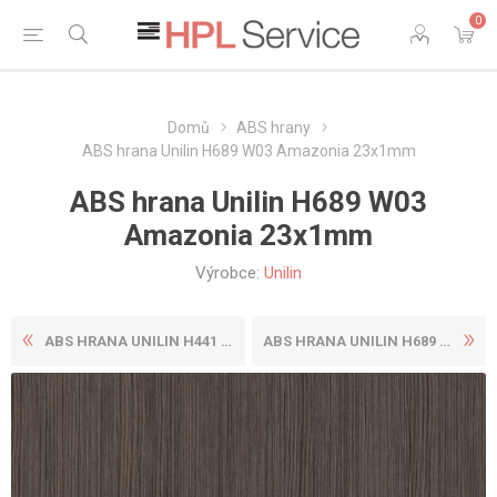
0
Domů
ABS hrany
ABS hrana Unilin H689 W03 Amazonia 23x1mm
ABS hrana Unilin H689 W03
Amazonia 23x1mm
Výrobce:
Unilin
ABS HRANA UNILIN H441 Z5L M...
ABS HRANA UNILIN H689 W03 A...