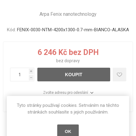
Arpa Fenix nanotechnology
Kód:
FENIX-0030-NTM-4200x1300-0.7-mm-BIANCO-ALASKA
6 246 Kč bez DPH
bez
dopravy
i
KOUPIT
h
Zvolte adresu pro odeslání
dodací lhůta :
1 - 11 dní
Tyto stránky používají cookies. Setrváním na těchto
stránkách souhlasíte s jejich používáním.
Sdílet:
OK