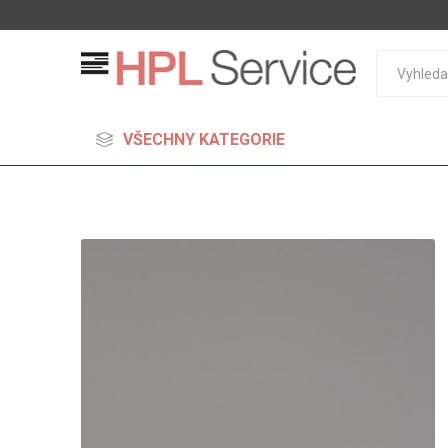
VŠECHNY KATEGORIE
MDF
Standard
Lehčené
S vysok
hustoto
Probarv