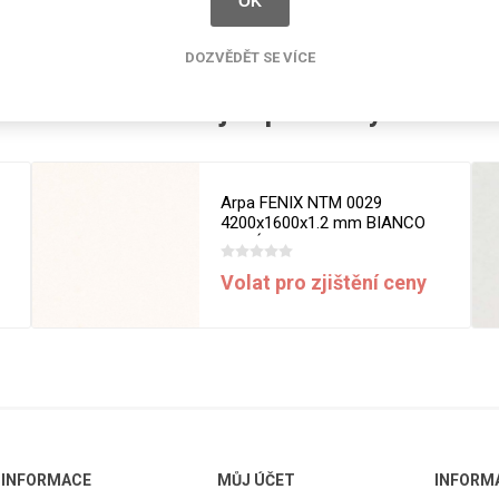
OK
cké
Kovolamináty
DOZVĚDĚT SE VÍCE
Probarvené
kové
Bezotiskové
Související produkty
roti
ání
Protitažné
Lamináty s
ekologickou
Arpa FENIX NTM 0029
pryskyřicí
4200x1600x1.2 mm BIANCO
MALÉ
Lamináty s
recyklovanou
Volat pro zjištění ceny
kůží
DEJ
FSC®
DOKUMENTY
imi-beton
INFORMACE
MŮJ ÚČET
INFORM