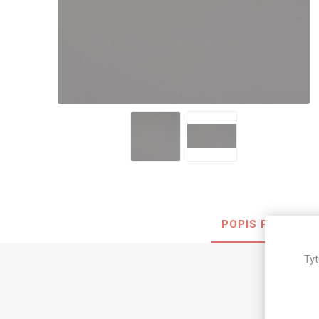
Nehořla
Vlhkuod
S nízký
obsahe
formald
K laková
MDF
kompakt
POPIS PRODUKT
KOVOL
Měděné
Tyt
Brus
Zrcadlo