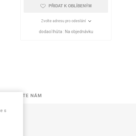
PŘIDAT K OBLÍBENÝM
Zvolte adresu pro odeslání
dodací lhůta :
Na objednávku
NAPIŠTE NÁM
VÉ
ABS
KAMENNÉ
OSTATNÍ
HRANY
DÝHY
Oleje Saicos
te s
Spojovací
materiál