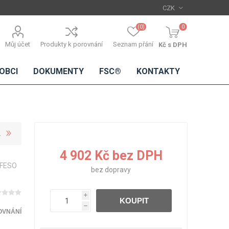
(0)
0
Můj účet
Produkty k porovnání
Seznam přání
Kč s DPH
OBCI
DOKUMENTY
FSC®
KONTAKTY
TŘÍSKOVÉ
DŘEVĚNÉ
IMITACE
DÝHY
4 902 Kč bez DPH
DESKY
BETONU
EFESO
Standardní
bez
dopravy
dýhy
Lamináty s
i
KOUPIT
dřevěnou
h
dýhou
OVNÁNÍ