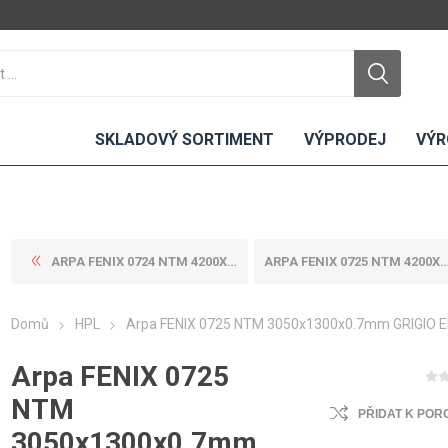
SKLADOVÝ SORTIMENT
VÝPRODEJ
VÝR
ARPA FENIX 0724 NTM 4200X16...
ARPA FENIX 0725 NTM 4200X13...
DTD
LAMINO
KOMPAKTY
CEMENTO
DESKY
Domů
HPL
Arpa FENIX 0725 NTM 3050x1300x0.7mm GRIGIO 
ní
Standardní
Uni barvy
Interiérové
Nehořlavé
Dřevodekory
Exteriérové
Arpa FENIX 0725
ou
Vlhkuodolné
Fantazijní
Laboratorní
NTM
u
dekory
PŘIDAT K POR
MDF
3050x1300x0.7mm
ené
Bezotiskové
kompakt