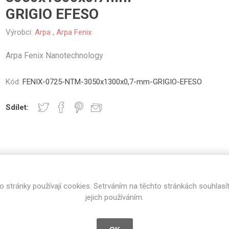
GRIGIO EFESO
vé
olné
Výrobci:
Arpa
,
Arpa Fenix
m
m
Arpa Fenix Nanotechnology
ehydu
ní
Kód:
FENIX-0725-NTM-3050x1300x0,7-mm-GRIGIO-EFESO
y
Sdílet:
U
SPECIFIKACE PRODUKTU
RECENZE
AMINÁTY
HPL
PŘÍRODNÍ
RECYKLOVANÉ
NEHOŘLA
Uni barvy
Recyklovaný
Třída A
o stránky používají cookies. Setrváním na těchto stránkách souhlasí
textil
jejich používáním.
Dřevodekory
Třída B
Arpa Fenix Nanotechnology
Recyklovaný
Fantazijní
plast
dekory