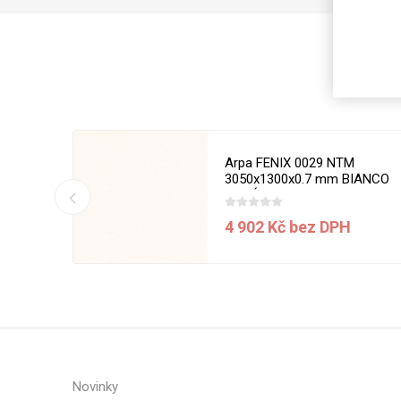
Magneti
Reliéfní
Bezotis
Odolné p
poškráb
50 x 1270
Arpa FENIX 0029 NTM
3050x1300x0.7 mm BIANCO
MALÉ
í ceny
4 902 Kč bez DPH
VÝPRO
Novinky