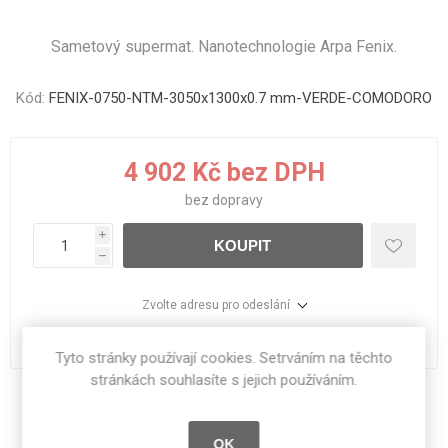
Sametový supermat. Nanotechnologie Arpa Fenix.
Kód:
FENIX-0750-NTM-3050x1300x0.7 mm-VERDE-COMODORO
4 902 Kč bez DPH
bez
dopravy
i
KOUPIT
h
Zvolte adresu pro odeslání
dodací lhůta :
Na objednávku
Tyto stránky používají cookies. Setrváním na těchto
stránkách souhlasíte s jejich používáním.
Sdílet:
OK