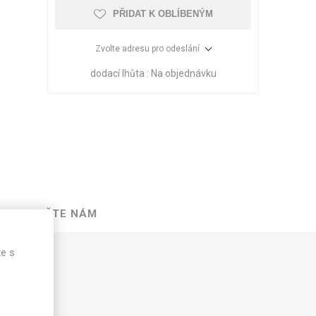
PŘIDAT K OBLÍBENÝM
Zvolte adresu pro odeslání
dodací lhůta :
Na objednávku
NAPIŠTE NÁM
VÉ
ABS
KAMENNÉ
OSTATNÍ
HRANY
DÝHY
te s
Oleje Saicos
Spojovací
materiál