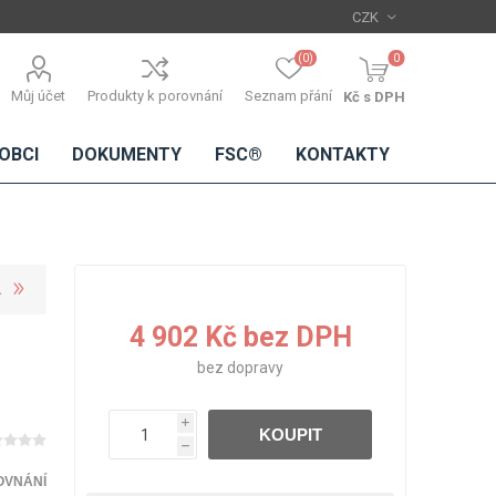
(0)
0
Můj účet
Produkty k porovnání
Seznam přání
Kč s DPH
OBCI
DOKUMENTY
FSC®
KONTAKTY
TŘÍSKOVÉ
DŘEVĚNÉ
IMITACE
DÝHY
4 902 Kč bez DPH
DESKY
BETONU
Standardní
bez
dopravy
dýhy
Lamináty s
i
KOUPIT
dřevěnou
h
dýhou
OVNÁNÍ