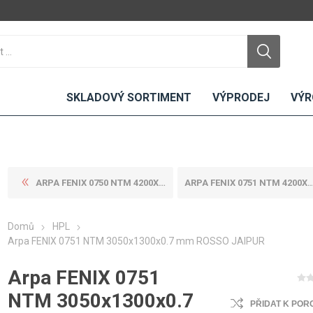
SKLADOVÝ SORTIMENT
VÝPRODEJ
VÝR
ARPA FENIX 0750 NTM 4200X16...
ARPA FENIX 0751 NTM 4200X13...
DTD
LAMINO
KOMPAKTY
CEMENTO
DESKY
Domů
HPL
ní
Standardní
Uni barvy
Interiérové
Arpa FENIX 0751 NTM 3050x1300x0.7 mm ROSSO JAIPUR
Nehořlavé
Dřevodekory
Exteriérové
Arpa FENIX 0751
ou
Vlhkuodolné
Fantazijní
Laboratorní
u
dekory
MDF
NTM 3050x1300x0.7
PŘIDAT K POR
ené
Bezotiskové
kompakt