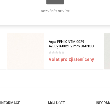
cké
Kovolamináty
DOZVĚDĚT SE VÍCE
Probarvené
kové
Související produkty
Bezotiskové
roti
ání
Protitažné
Lamináty s
Arpa FENIX NTM 0029
ekologickou
4200x1600x1.2 mm BIANCO
pryskyřicí
MALÉ
Lamináty s
Volat pro zjištění ceny
recyklovanou
kůží
DEJ
FSC®
DOKUMENTY
imi-beton
INFORMACE
MŮJ ÚČET
INFORM