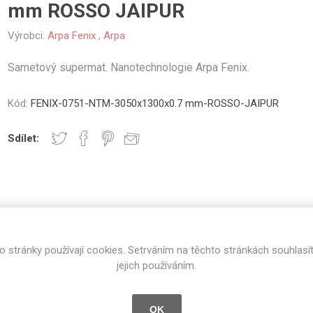
mm ROSSO JAIPUR
vé
Výrobci:
Arpa Fenix
,
Arpa
olné
m
Sametový supermat. Nanotechnologie Arpa Fenix.
m
ehydu
Kód:
FENIX-0751-NTM-3050x1300x0.7 mm-ROSSO-JAIPUR
ní
Sdílet:
y
U
SPECIFIKACE PRODUKTU
RECENZE
AMINÁTY
HPL
PŘÍRODNÍ
RECYKLOVANÉ
NEHOŘLA
o stránky používají cookies. Setrváním na těchto stránkách souhlasí
Uni barvy
Recyklovaný
Třída A
jejich používáním.
textil
Rosso Jaipur
Dřevodekory
Třída B
Recyklovaný
Fantazijní
plast
OK
dekory