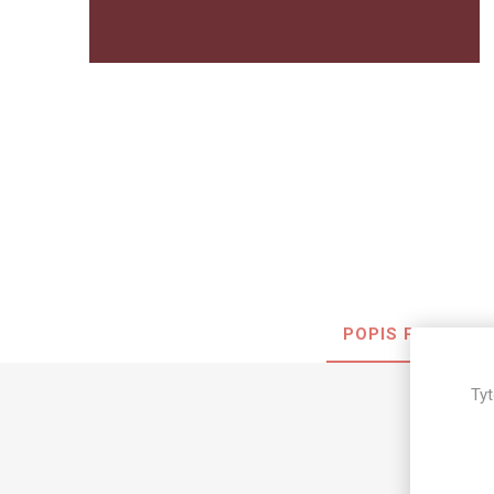
Nehořla
Vlhkuod
S nízký
obsahe
formald
K laková
MDF
kompakt
POPIS PRODUKT
KOVOL
Tyt
Měděné
Brus
Zrcadlo