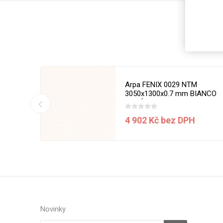
Magneti
Reliéfní
Bezotis
Odolné p
poškráb
50 x 1270
Arpa FENIX 0029 NTM
3050x1300x0.7 mm BIANCO
MALÉ
í ceny
4 902 Kč bez DPH
VÝPRO
Novinky