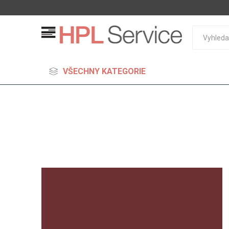
VŠECHNY KATEGORIE
MDF
Standard
Lehčené
S vysok
hustoto
Probarv