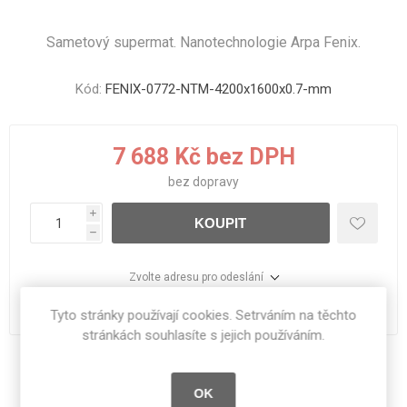
Sametový supermat. Nanotechnologie Arpa Fenix.
Kód:
FENIX-0772-NTM-4200x1600x0.7-mm
7 688 Kč bez DPH
bez
dopravy
i
KOUPIT
h
Zvolte adresu pro odeslání
dodací lhůta :
1 - 11 dní
Tyto stránky používají cookies. Setrváním na těchto
stránkách souhlasíte s jejich používáním.
Sdílet:
OK