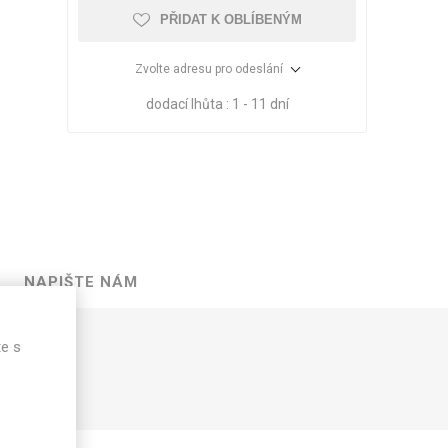
PŘIDAT K OBLÍBENÝM
Zvolte adresu pro odeslání
dodací lhůta :
1 - 11 dní
NAPIŠTE NÁM
VÉ
ABS
KAMENNÉ
OSTATNÍ
te s
HRANY
DÝHY
Oleje Saicos
Spojovací
materiál