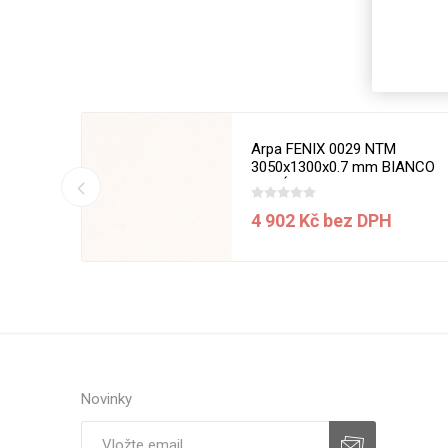
Magneti
Reliéfní
Bezotis
Odolné p
poškráb
50 x 1270
Arpa FENIX 0029 NTM
3050x1300x0.7 mm BIANCO
MALÉ
í ceny
4 902 Kč bez DPH
VÝPRO
Novinky