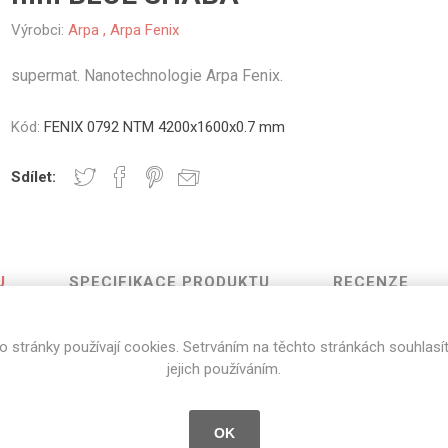
vé
Výrobci:
Arpa
,
Arpa Fenix
olné
supermat. Nanotechnologie Arpa Fenix.
m
m
ehydu
Kód:
FENIX 0792 NTM 4200x1600x0.7 mm
ní
Sdílet:
y
U
SPECIFIKACE PRODUKTU
RECENZE
AMINÁTY
HPL
PŘÍRODNÍ
RECYKLOVANÉ
NEHOŘLA
o stránky používají cookies. Setrváním na těchto stránkách souhlasí
Uni barvy
Recyklovaný
Třída A
jejich používáním.
BLUE SHABA
textil
Dřevodekory
Třída B
Recyklovaný
Fantazijní
plast
OK
dekory