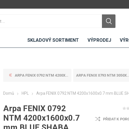
SKLADOVÝ SORTIMENT
VÝPRODEJ
VÝR
ARPA FENIX 0792 NTM 4200X13...
ARPA FENIX 0793 NTM 3050X13...
DTD
LAMINO
KOMPAKTY
CEMENTO
DESKY
Domů
HPL
Arpa FENIX 0792 NTM 4200x1600x0.7 mm BLUE 
ní
Standardní
Uni barvy
Interiérové
Nehořlavé
Dřevodekory
Exteriérové
Arpa FENIX 0792
ou
Vlhkuodolné
Fantazijní
Laboratorní
NTM 4200x1600x0.7
u
dekory
PŘIDAT K POR
MDF
mm BLUE SHABA
ené
Bezotiskové
kompakt