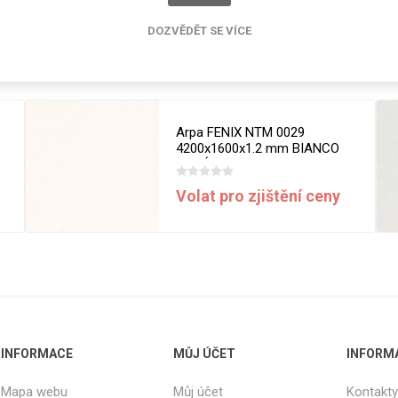
cké
Kovolamináty
DOZVĚDĚT SE VÍCE
Probarvené
Související produkty
kové
Bezotiskové
roti
ání
Protitažné
Arpa FENIX NTM 0029
Lamináty s
4200x1600x1.2 mm BIANCO
ekologickou
MALÉ
pryskyřicí
Volat pro zjištění ceny
Lamináty s
recyklovanou
kůží
DEJ
FSC®
DOKUMENTY
INFORMACE
MŮJ ÚČET
INFORM
imi-beton
Mapa webu
Můj účet
Kontakty