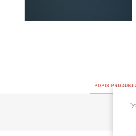
Nehořla
Vlhkuod
S nízký
obsahe
formald
K laková
MDF
kompakt
POPIS PRODUKT
KOVOL
Tyt
Měděné
Brus
Zrcadlo