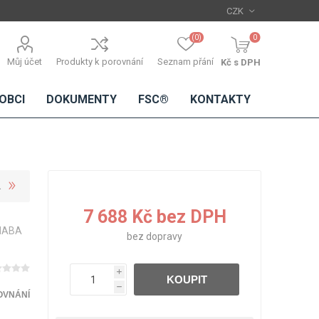
(0)
0
Můj účet
Produkty k porovnání
Seznam přání
Kč s DPH
OBCI
DOKUMENTY
FSC®
KONTAKTY
TŘÍSKOVÉ
DŘEVĚNÉ
IMITACE
DÝHY
7 688 Kč bez DPH
DESKY
BETONU
SHABA
Standardní
bez
dopravy
dýhy
Lamináty s
i
KOUPIT
dřevěnou
h
dýhou
OVNÁNÍ