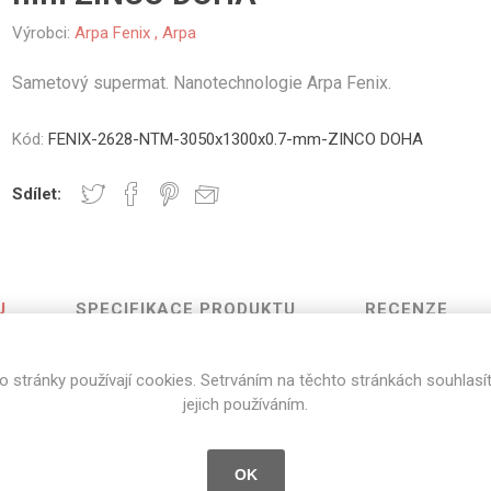
vé
Výrobci:
Arpa Fenix
,
Arpa
olné
Sametový supermat. Nanotechnologie Arpa Fenix.
m
m
ehydu
Kód:
FENIX-2628-NTM-3050x1300x0.7-mm-ZINCO DOHA
ní
Sdílet:
y
U
SPECIFIKACE PRODUKTU
RECENZE
AMINÁTY
HPL
PŘÍRODNÍ
RECYKLOVANÉ
NEHOŘLA
o stránky používají cookies. Setrváním na těchto stránkách souhlasí
Uni barvy
Recyklovaný
Třída A
jejich používáním.
Zinco Doha
textil
Dřevodekory
Třída B
Recyklovaný
Fantazijní
plast
OK
dekory