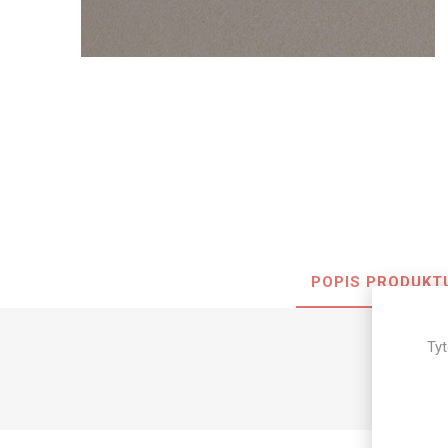
Nehořla
Vlhkuod
S nízký
obsahe
formald
K laková
MDF
kompakt
POPIS PRODUKT
KOVOL
Tyt
Měděné
Brus
Zrcadlo