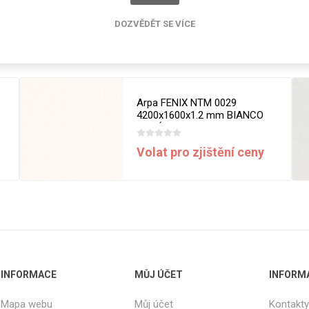
cké
Kovolamináty
DOZVĚDĚT SE VÍCE
Probarvené
Související produkty
kové
Bezotiskové
roti
ání
Protitažné
Arpa FENIX NTM 0029
Lamináty s
4200x1600x1.2 mm BIANCO
ekologickou
MALÉ
pryskyřicí
Volat pro zjištění ceny
Lamináty s
recyklovanou
kůží
DEJ
FSC®
DOKUMENTY
INFORMACE
MŮJ ÚČET
INFORM
imi-beton
Mapa webu
Můj účet
Kontakty