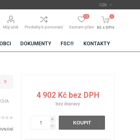
(0)
0
Můj účet
Produkty k porovnání
Seznam přání
Kč s DPH
OBCI
DOKUMENTY
FSC®
KONTAKTY
TŘÍSKOVÉ
DŘEVĚNÉ
IMITACE
DÝHY
4 902 Kč bez DPH
DESKY
BETONU
DOHA
Standardní
bez
dopravy
dýhy
Lamináty s
i
KOUPIT
dřevěnou
h
dýhou
OVNÁNÍ