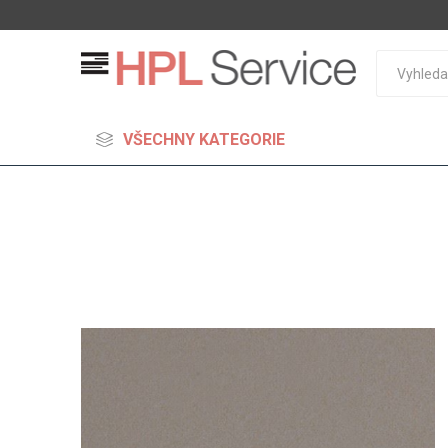
VŠECHNY KATEGORIE
MDF
Standard
Lehčené
S vysok
hustoto
Probarv