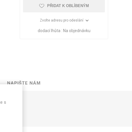
PŘIDAT K OBLÍBENÝM
Zvolte adresu pro odeslání
dodací lhůta :
Na objednávku
NAPIŠTE NÁM
VÉ
ABS
KAMENNÉ
OSTATNÍ
te s
HRANY
DÝHY
Oleje Saicos
Spojovací
materiál