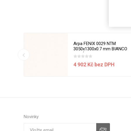
Magneti
Reliéfní
Bezotis
Odolné p
poškráb
50 x 1270
Arpa FENIX 0029 NTM
3050x1300x0.7 mm BIANCO
MALÉ
í ceny
4 902 Kč bez DPH
VÝPRO
Novinky