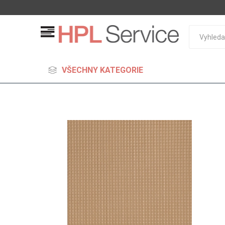
VŠECHNY KATEGORIE
MDF
Standard
Lehčené
S vysok
hustoto
Probarv