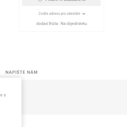
Zvolte adresu pro odeslání
dodací lhůta :
Na objednávku
NAPIŠTE NÁM
VÉ
ABS
KAMENNÉ
OSTATNÍ
te s
HRANY
DÝHY
Oleje Saicos
Spojovací
materiál