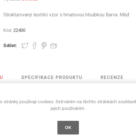
vé
Strukturovaný textilní vzor s hmatovou hloubkou Barva: Měď
olné
m
Kód:
22400
m
ehydu
Sdílet:
ní
y
U
SPECIFIKACE PRODUKTU
RECENZE
AMINÁTY
HPL
PŘÍRODNÍ
RECYKLOVANÉ
NEHOŘLA
Strukturovaný textilní vzor s hmatovou hloubkou
o stránky používají cookies. Setrváním na těchto stránkách souhlasí
Barva: Měď
jejich používáním.
Uni barvy
Recyklovaný
Třída A
textil
Dřevodekory
Třída B
Recyklovaný
OK
Fantazijní
plast
dekory