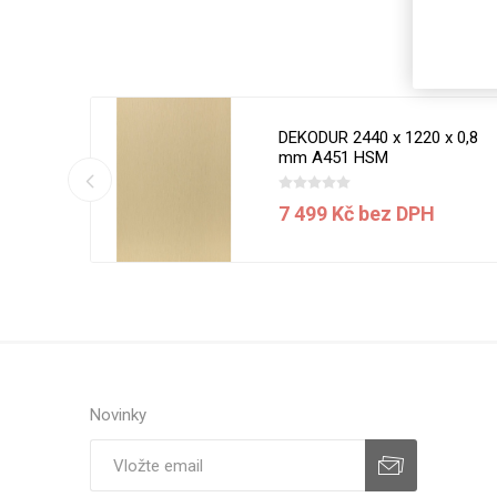
Magneti
Reliéfní
Bezotis
Odolné p
DEKODUR 2440 x 1220 x 0,8
poškráb
mm A451 HSM
H
7 499 Kč bez DPH
Novinky
VÝPRO