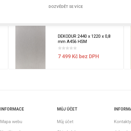
cké
DOZVĚDĚT SE VÍCE
Kovolamináty
Související produkty
Probarvené
kové
Bezotiskové
roti
DEKODUR 2440 x 1220 x 0,8
ání
Protitažné
mm A456 HSM
Lamináty s
ekologickou
7 499 Kč bez DPH
pryskyřicí
Lamináty s
recyklovanou
kůží
INFORMACE
MŮJ ÚČET
INFORM
DEJ
FSC®
DOKUMENTY
Mapa webu
Můj účet
Kontakty
imi-beton