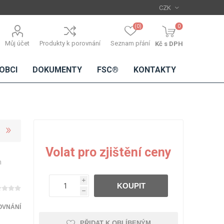
(0)
0
Můj účet
Produkty k porovnání
Seznam přání
Kč s DPH
OBCI
DOKUMENTY
FSC®
KONTAKTY
TŘÍSKOVÉ
DŘEVĚNÉ
IMITACE
DÝHY
Volat pro zjištění ceny
DESKY
BETONU
m
Standardní
dýhy
i
KOUPIT
Lamináty s
h
dřevěnou
dýhou
OVNÁNÍ
PŘIDAT K OBLÍBENÝM