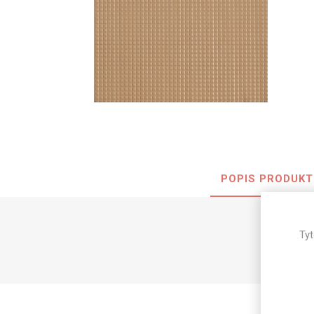
Nehořla
Vlhkuod
S nízký
obsahe
formald
K laková
MDF
kompakt
POPIS PRODUKT
KOVOL
Tyt
Měděné
Brus
Zrcadlo