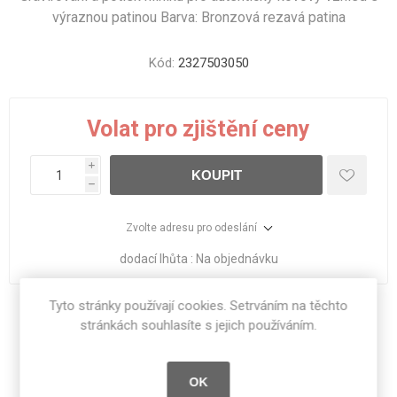
výraznou patinou Barva: Bronzová rezavá patina
Kód:
2327503050
Volat pro zjištění ceny
i
KOUPIT
h
Zvolte adresu pro odeslání
dodací lhůta :
Na objednávku
Tyto stránky používají cookies. Setrváním na těchto
Sdílet:
stránkách souhlasíte s jejich používáním.
OK