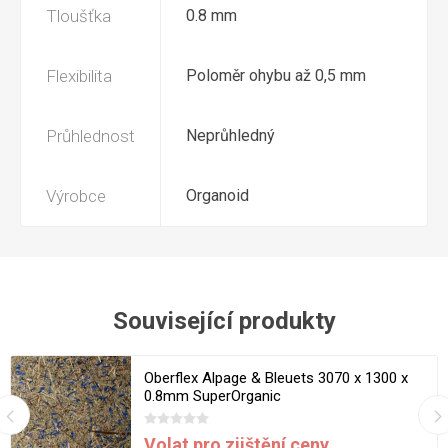
Tloušťka
0.8 mm
Flexibilita
Poloměr ohybu až 0,5 mm
Průhlednost
Neprůhledný
Výrobce
Organoid
Související produkty
Oberflex Alpage & Bleuets 3070 x 1300 x
0.8mm SuperOrganic
Volat pro zjištění ceny