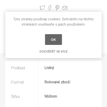
Tyto stránky používají cookies. Setrváním na těchto
SPECIFIKACE PRODUKTU
stránkách souhlasíte s jejich používáním.
RECENZE
OK
NAPIŠTE NÁM
DOZVĚDĚT SE VÍCE
Podklad
Lněný
Formát
Rolované zboží
Šířka
960mm