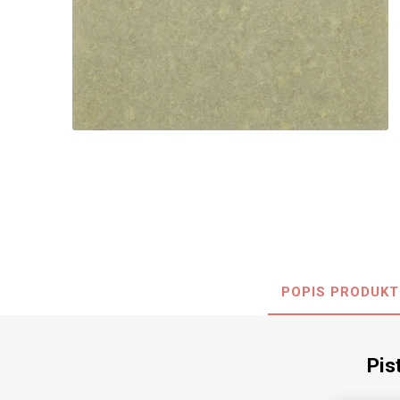
Nehořla
Vlhkuod
S nízký
obsahe
formald
K laková
MDF
kompakt
POPIS PRODUKT
KOVOL
Měděné
Brus
Pis
Zrcadlo