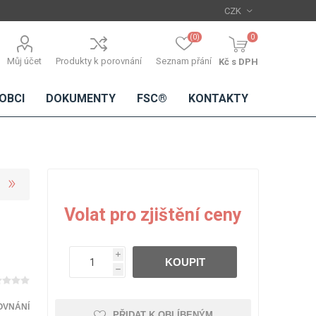
(0)
0
Můj účet
Produkty k porovnání
Seznam přání
Kč s DPH
OBCI
DOKUMENTY
FSC®
KONTAKTY
TŘÍSKOVÉ
DŘEVĚNÉ
IMITACE
DÝHY
Volat pro zjištění ceny
DESKY
BETONU
Standardní
dýhy
i
KOUPIT
Lamináty s
h
dřevěnou
dýhou
OVNÁNÍ
PŘIDAT K OBLÍBENÝM