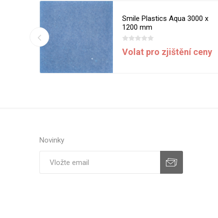
d 3000 x
Smile Plastics Aqua 3000 x
1200 mm
í ceny
Volat pro zjištění ceny
Novinky