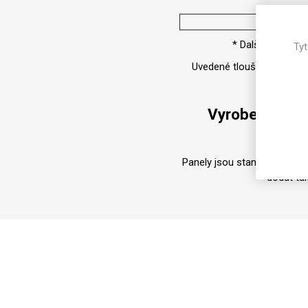
Magneti
Tloušťka
Reliéfní
* Další tloušťky
Tyt
Bezotis
Uvedené tloušťky jsou nom
Odolné p
poškráb
Vyrobeno z 10
Panely jsou standardně dod
dodat ta
VÝPRO