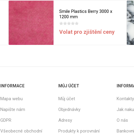
Rezign by
Planq
Smile Plastics Berry 3000 x
Valchromat
1200 mm
Dekodur
Volat pro zjištění ceny
Arpa Fenix
Viroc
Pollmeier
BauBuche
Oberflex
Thermax
INFORMACE
MŮJ ÚČET
INFORM
Unilin
Mapa webu
Můj účet
Kontakty
Napište nám
Objednávky
Jak nak
GDPR
Adresy
O nás
Všeobecné obchodní
Produkty k porovnání
Bankovní