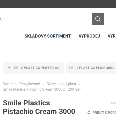
SKLADOVÝ SORTIMENT
VÝPRODEJ
VÝR
SMILE PLASTICS PEWTER 3000 ...
SMILE PLASTICS PLUM 3000 X ...
DTD
LAMINO
KOMPAKTY
CEMENTO
DESKY
Domů
Recyklované
Recyklovaný plast
ní
Standardní
Uni barvy
Interiérové
Smile Plastics Pistachio Cream 3000 x 1200 mm
Nehořlavé
Dřevodekory
Exteriérové
Smile Plastics
ou
Vlhkuodolné
Fantazijní
Laboratorní
u
dekory
MDF
Pistachio Cream 3000
PŘIDAT K POR
ené
Bezotiskové
kompakt