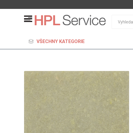
VŠECHNY KATEGORIE
MDF
Standard
Lehčené
S vysok
hustoto
Probarv