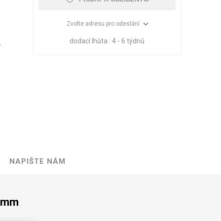
Zvolte adresu pro odeslání
dodací lhůta :
4 - 6 týdnů
T
NAPIŠTE NÁM
VÉ
ABS
KAMENNÉ
OSTATNÍ
HRANY
DÝHY
Oleje Saicos
Spojovací
0 mm
materiál