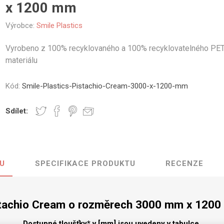
x 1200 mm
vé
Výrobce:
Smile Plastics
olné
m
Vyrobeno z 100% recyklovaného a 100% recyklovatelného PE
m
materiálu
ehydu
ní
Kód:
Smile-Plastics-Pistachio-Cream-3000-x-1200-mm
y
Sdílet:
U
SPECIFIKACE PRODUKTU
RECENZE
AMINÁTY
HPL
PŘÍRODNÍ
RECYKLOVANÉ
NEHOŘLA
Uni barvy
Recyklovaný
Třída A
textil
Dřevodekory
Třída B
tachio Cream o rozměrech 3000 mm x 120
Recyklovaný
Fantazijní
plast
dekory
Dostupné tloušťky* v [mm] jsou uvedeny v tabulce