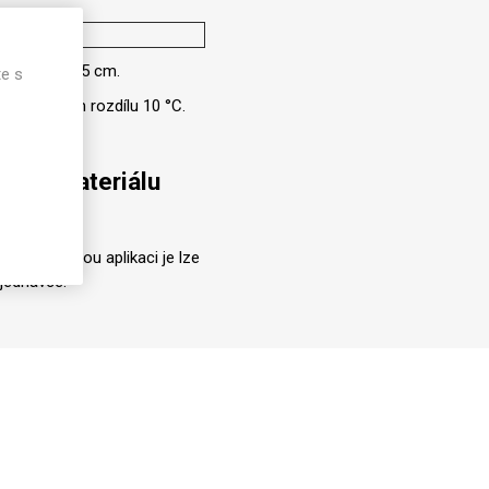
20
ibližně o 1–5 cm.
te s
i teplotním rozdílu 10 °C.
 PET materiálu
 zamýšlenou aplikaci je lze
jednávce.