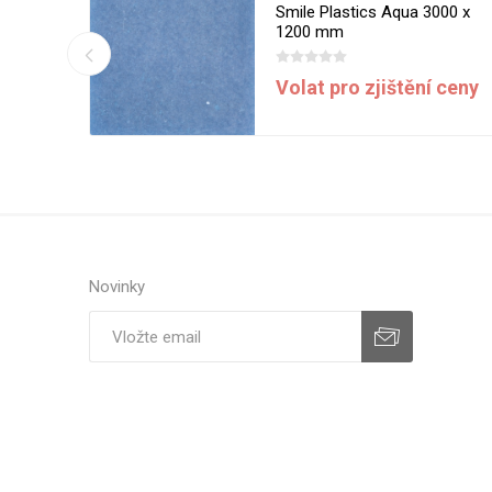
d 3000 x
Smile Plastics Aqua 3000 x
1200 mm
í ceny
Volat pro zjištění ceny
Novinky