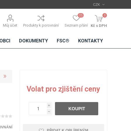
(0)
0
Můj účet
Produkty k porovnání
Seznam přání
Kč s DPH
OBCI
DOKUMENTY
FSC®
KONTAKTY
TŘÍSKOVÉ
DŘEVĚNÉ
IMITACE
DÝHY
Volat pro zjištění ceny
DESKY
BETONU
Standardní
dýhy
i
KOUPIT
Lamináty s
h
dřevěnou
dýhou
OVNÁNÍ
PŘIDAT K OBLÍBENÝM