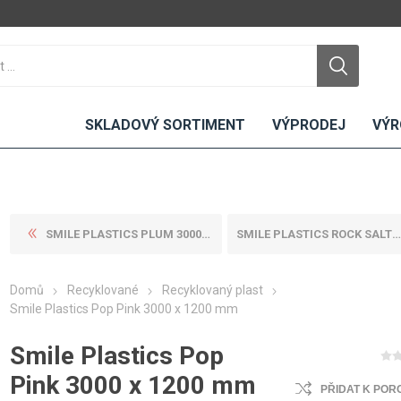
SKLADOVÝ SORTIMENT
VÝPRODEJ
VÝR
SMILE PLASTICS PLUM 3000 X ...
SMILE PLASTICS ROCK SALT 30...
DTD
LAMINO
KOMPAKTY
CEMENTO
DESKY
Domů
Recyklované
Recyklovaný plast
ní
Standardní
Uni barvy
Interiérové
Smile Plastics Pop Pink 3000 x 1200 mm
Nehořlavé
Dřevodekory
Exteriérové
Smile Plastics Pop
ou
Vlhkuodolné
Fantazijní
Laboratorní
u
dekory
MDF
Pink 3000 x 1200 mm
PŘIDAT K POR
ené
Bezotiskové
kompakt