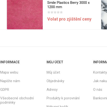
Rezign by
Smile Plastics Berry 3000 x
Planq
1200 mm
Valchromat
Volat pro zjištění ceny
Dekodur
Arpa Fenix
Viroc
Pollmeier
BauBuche
Oberflex
Thermax
INFORMACE
MŮJ ÚČET
INFORM
Unilin
Mapa webu
Můj účet
Kontakty
Napište nám
Objednávky
Jak nak
GDPR
Adresy
O nás
Všeobecné obchodní
Produkty k porovnání
Bankovní
podmínky
Nákupní košík