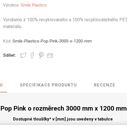
Výrobce:
Smile Plastics
vé
olné
Vyrobeno z 100% recyklovaného a 100% recyklovatelného PE
m
materiálu
m
ehydu
Kód:
Smile-Plastics-Pop-Pink-3000-x-1200-mm
ní
Sdílet:
y
U
SPECIFIKACE PRODUKTU
RECENZE
AMINÁTY
HPL
PŘÍRODNÍ
RECYKLOVANÉ
NEHOŘLA
Uni barvy
Recyklovaný
Třída A
Pop Pink o rozměrech 3000 mm x 1200 mm
textil
Dřevodekory
Třída B
Recyklovaný
Dostupné tloušťky* v [mm] jsou uvedeny v tabulce
Fantazijní
plast
dekory