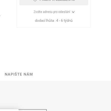
Zvolte adresu pro odeslání
T
dodací lhůta :
4 - 6 týdnů
NAPIŠTE NÁM
VÉ
ABS
KAMENNÉ
OSTATNÍ
HRANY
DÝHY
Oleje Saicos
Spojovací
materiál