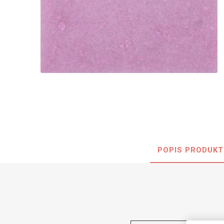
Nehořla
Vlhkuod
S nízký
obsahe
formald
K laková
MDF
kompakt
POPIS PRODUKT
KOVOL
Měděné
Brus
Zrcadlo