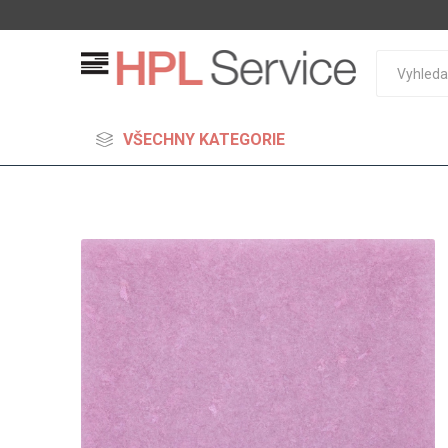
VŠECHNY KATEGORIE
MDF
Standard
Lehčené
S vysok
hustoto
Probarv