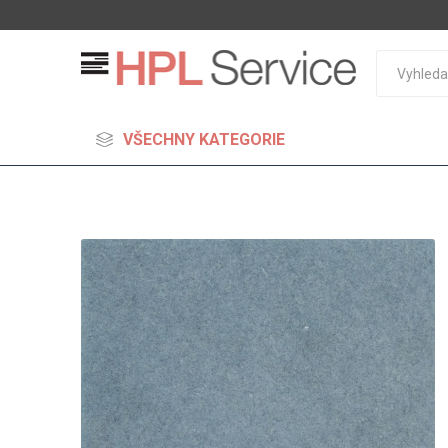
VŠECHNY KATEGORIE
MDF
Standard
Lehčené
S vysok
hustoto
Probarv