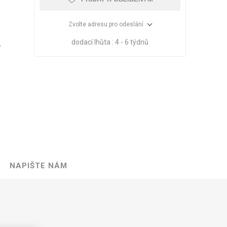
Zvolte adresu pro odeslání
dodací lhůta :
4 - 6 týdnů
T
NAPIŠTE NÁM
VÉ
ABS
KAMENNÉ
OSTATNÍ
HRANY
DÝHY
Oleje Saicos
Spojovací
materiál