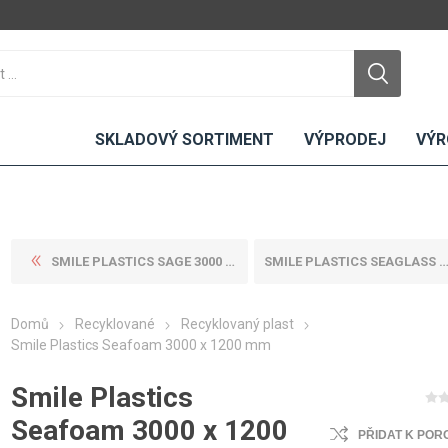
SKLADOVÝ SORTIMENT
VÝPRODEJ
VÝR
SMILE PLASTICS SAGE 3000 X ...
SMILE PLASTICS SEAGLASS 300...
DTD
LAMINO
KOMPAKTY
CEMENTO
DESKY
Domů
Recyklované
Recyklovaný plast
ní
Standardní
Uni barvy
Interiérové
Smile Plastics Seafoam 3000 x 1200 mm
Nehořlavé
Dřevodekory
Exteriérové
Smile Plastics
ou
Vlhkuodolné
Fantazijní
Laboratorní
u
dekory
MDF
Seafoam 3000 x 1200
PŘIDAT K POR
ené
Bezotiskové
kompakt