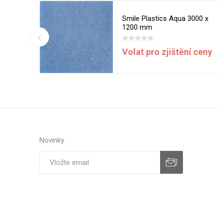
d 3000 x
Smile Plastics Aqua 3000 x
1200 mm
í ceny
Volat pro zjištění ceny
Novinky