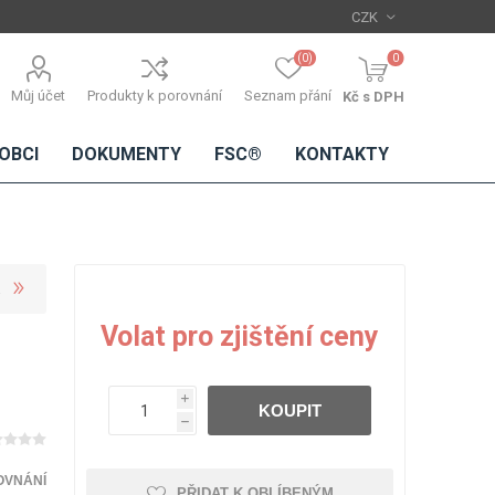
(0)
0
Můj účet
Produkty k porovnání
Seznam přání
Kč s DPH
OBCI
DOKUMENTY
FSC®
KONTAKTY
TŘÍSKOVÉ
DŘEVĚNÉ
IMITACE
DÝHY
Volat pro zjištění ceny
DESKY
BETONU
Standardní
dýhy
i
KOUPIT
Lamináty s
h
dřevěnou
dýhou
OVNÁNÍ
PŘIDAT K OBLÍBENÝM