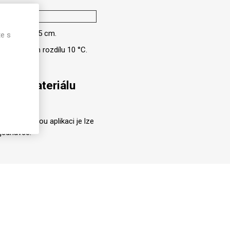
20
ibližně o 1–5 cm.
te s
i teplotním rozdílu 10 °C.
 PET materiálu
 zamýšlenou aplikaci je lze
jednávce.