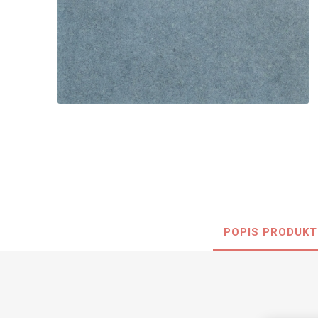
Nehořla
Vlhkuod
S nízký
obsahe
formald
K laková
MDF
kompakt
POPIS PRODUKT
KOVOL
Měděné
Brus
Zrcadlo