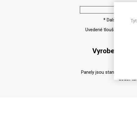
Magneti
Tloušťka
Reliéfní
* Další tloušťky
Tyt
Bezotis
Uvedené tloušťky jsou nom
Odolné p
poškráb
Vyrobeno z 10
Panely jsou standardně dod
dodat ta
VÝPRO