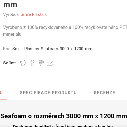
mm
vé
Výrobce:
Smile Plastics
olné
m
Vyrobeno z 100% recyklovaného a 100% recyklovatelného PE
m
materiálu
ehydu
ní
Kód:
Smile-Plastics-Seafoam-3000-x-1200-mm
y
Sdílet:
U
SPECIFIKACE PRODUKTU
RECENZE
AMINÁTY
HPL
PŘÍRODNÍ
RECYKLOVANÉ
NEHOŘLA
Uni barvy
Recyklovaný
Třída A
textil
Dřevodekory
Třída B
Seafoam o rozměrech 3000 mm x 1200 mm
Recyklovaný
Fantazijní
plast
dekory
Dostupné tloušťky* v [mm] jsou uvedeny v tabulce