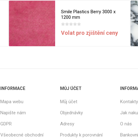
Rezign by
Planq
Smile Plastics Berry 3000 x
Valchromat
1200 mm
Dekodur
Volat pro zjištění ceny
Arpa Fenix
Viroc
Pollmeier
BauBuche
Oberflex
Thermax
INFORMACE
MŮJ ÚČET
INFORM
Unilin
Mapa webu
Můj účet
Kontakty
Napište nám
Objednávky
Jak nak
GDPR
Adresy
O nás
Všeobecné obchodní
Produkty k porovnání
Bankovní