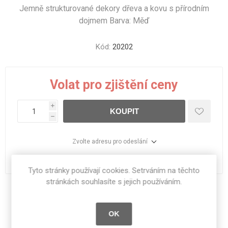
Jemně strukturované dekory dřeva a kovu s přírodním
dojmem Barva: Měď
Kód:
20202
Volat pro zjištění ceny
i
KOUPIT
h
Zvolte adresu pro odeslání
dodací lhůta :
Na objednávku
Tyto stránky používají cookies. Setrváním na těchto
stránkách souhlasíte s jejich používáním.
Sdílet:
OK