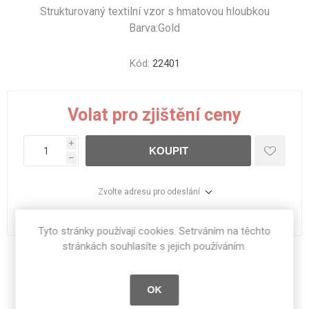
Strukturovaný textilní vzor s hmatovou hloubkou
Barva:Gold
Kód:
22401
Volat pro zjištění ceny
i
KOUPIT
h
Zvolte adresu pro odeslání
dodací lhůta :
Na objednávku
Tyto stránky používají cookies. Setrváním na těchto
stránkách souhlasíte s jejich používáním.
Sdílet:
OK