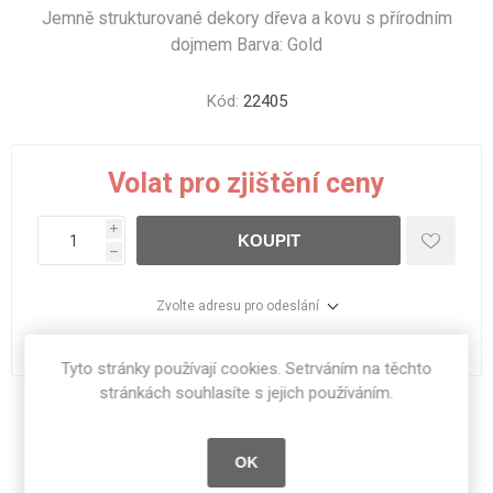
Jemně strukturované dekory dřeva a kovu s přírodním
dojmem Barva: Gold
Kód:
22405
Volat pro zjištění ceny
i
KOUPIT
h
Zvolte adresu pro odeslání
dodací lhůta :
Na objednávku
Tyto stránky používají cookies. Setrváním na těchto
stránkách souhlasíte s jejich používáním.
Sdílet:
OK