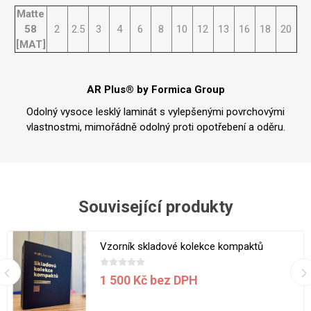
Matte
58
2
2.5
3
4
6
8
10
12
13
16
18
20
[MAT]
AR Plus® by Formica Group
Odolný vysoce lesklý laminát s vylepšenými povrchovými
vlastnostmi, mimořádně odolný proti opotřebení a oděru.
Související produkty
Vzorník skladové kolekce kompaktů
1 500 Kč bez DPH