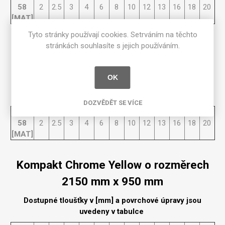
58
2
2.5
3
4
6
8
10
12
13
16
18
20
[MAT]
Tyto stránky používají cookies. Setrváním na těchto
stránkách souhlasíte s jejich používáním.
Kompakt Chrome Yellow o rozměrech
3660 mm x 1525 mm
OK
Dostupné tloušťky v [mm] a povrchové úpravy jsou
uvedeny v tabulce
DOZVĚDĚT SE VÍCE
Matte
58
2
2.5
3
4
6
8
10
12
13
16
18
20
[MAT]
Kompakt Chrome Yellow o rozměrech
2150 mm x 950 mm
Dostupné tloušťky v [mm] a povrchové úpravy jsou
uvedeny v tabulce