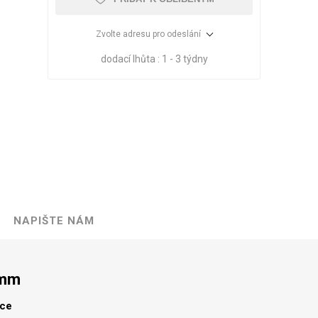
Zvolte adresu pro odeslání
dodací lhůta :
1 - 3 týdny
NAPIŠTE NÁM
VÉ
ABS
KAMENNÉ
OSTATNÍ
HRANY
DÝHY
Oleje Saicos
 mm
Spojovací
materiál
lce