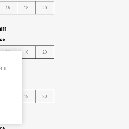
16
18
20
mm
lce
16
18
20
te s
mm
lce
16
18
20
 mm
lce