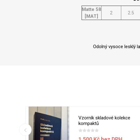
Matte 58
2
2.5
[MAT]
Odolný vysoce lesklý l
 5050 MT
Vzorník skladové kolekce
ílá
kompaktů
1 500 Kč bez DPH