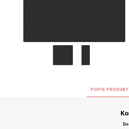
Nehořla
Vlhkuod
S nízký
obsahe
formald
K laková
MDF
kompakt
POPIS PRODUKT
KOVOL
Měděné
Ko
Brus
Zrcadlo
Do