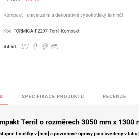
vé
Kompakt - univerzální a dekorativní vysokotlaký laminát
olné
m
Kód:
FORMICA-F2297-Terril-Kompakt
m
ehydu
Sdílet:
ní
y
U
SPECIFIKACE PRODUKTU
RECENZE
AMINÁTY
HPL
PŘÍRODNÍ
RECYKLOVANÉ
NEHOŘLA
Uni barvy
Recyklovaný
Třída A
textil
mpakt Terril o rozměrech 3050 mm x 1300
Dřevodekory
Třída B
Recyklovaný
Fantazijní
plast
stupné tloušťky v [mm] a povrchové úpravy jsou uvedeny v tabu
dekory