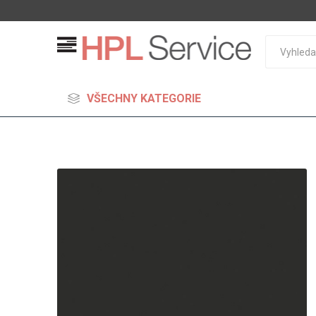
VŠECHNY KATEGORIE
MDF
Standard
Lehčené
S vysok
hustoto
Probarv