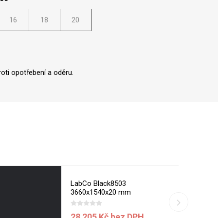
16
18
20
oti opotřebení a oděru.
LabCo Black8503
3660x1540x20 mm
28 205 Kč bez DPH