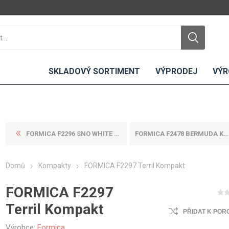
SKLADOVÝ SORTIMENT
VÝPRODEJ
VÝR
FORMICA F2296 SNO WHITE KOM...
FORMICA F2478 BERMUDA KOMPA...
DTD
LAMINO
KOMPAKTY
CEMENTO
DESKY
Domů
Kompakty
FORMICA F2297 Terril Kompakt
ní
Standardní
Uni barvy
Interiérové
Nehořlavé
Dřevodekory
Exteriérové
FORMICA F2297
ou
Vlhkuodolné
Fantazijní
Laboratorní
Terril Kompakt
u
dekory
PŘIDAT K POR
MDF
ené
Bezotiskové
kompakt
Výrobce:
Formica