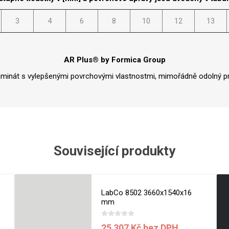
Rezign by
Planq
3
4
6
8
10
12
13
Valchromat
Dekodur
Arpa Fenix
AR Plus® by Formica Group
Viroc
aminát s vylepšenými povrchovými vlastnostmi, mimořádně odolný pr
Pollmeier
BauBuche
Oberflex
Thermax
Související produkty
Unilin
LabCo 8502 3660x1540x16
mm
25 307 Kč bez DPH