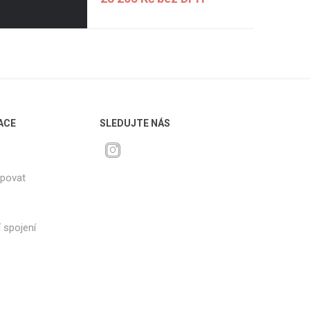
ACE
SLEDUJTE NÁS
upovat
 spojení