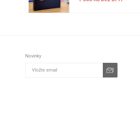
H
Novinky