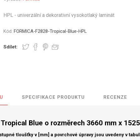
vé
HPL - univerzální a dekorativní vysokotlaký laminát
olné
m
Kód:
FORMICA-F2828-Tropical-Blue-HPL
m
ehydu
Sdílet:
ní
y
U
SPECIFIKACE PRODUKTU
RECENZE
AMINÁTY
HPL
PŘÍRODNÍ
RECYKLOVANÉ
NEHOŘLA
Uni barvy
Recyklovaný
Třída A
textil
 Tropical Blue o rozměrech 3660 mm x 152
Dřevodekory
Třída B
Recyklovaný
Fantazijní
plast
stupné tloušťky v [mm] a povrchové úpravy jsou uvedeny v tabu
dekory