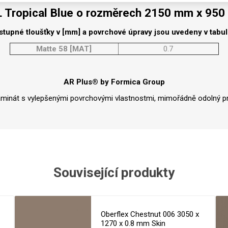
Rezign by
Planq
 Tropical Blue o rozměrech 2150 mm x 95
Valchromat
stupné tloušťky v [mm] a povrchové úpravy jsou uvedeny v tabu
Dekodur
Matte 58 [MAT]
0.7
Arpa Fenix
Viroc
AR Plus® by Formica Group
Pollmeier
aminát s vylepšenými povrchovými vlastnostmi, mimořádně odolný pr
BauBuche
Oberflex
Thermax
Unilin
Související produkty
Oberflex Chestnut 006 3050 x
1270 x 0.8 mm Skin