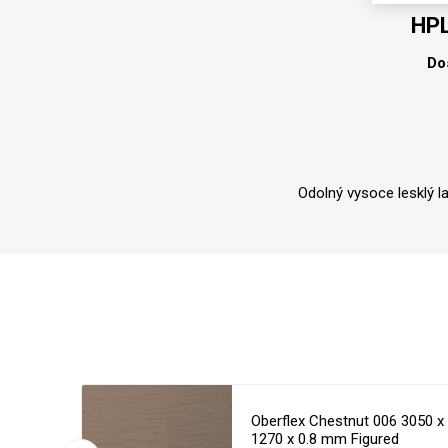
HPL
Do
Odolný vysoce lesklý l
6 3050 x
Oberflex Chestnut 006 3050 x
d
1270 x 0.8 mm Figured