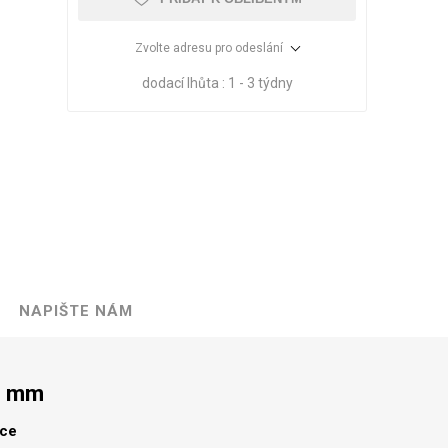
Zvolte adresu pro odeslání
dodací lhůta :
1 - 3 týdny
NAPIŠTE NÁM
VÉ
ABS
KAMENNÉ
OSTATNÍ
HRANY
DÝHY
Oleje Saicos
5 mm
Spojovací
materiál
lce