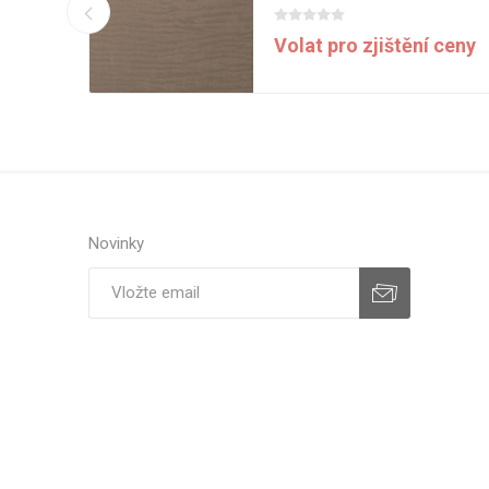
í ceny
Volat pro zjištění ceny
Novinky