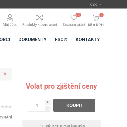
(0)
0
Můj účet
Produkty k porovnání
Seznam přání
Kč s DPH
OBCI
DOKUMENTY
FSC®
KONTAKTY
TŘÍSKOVÉ
DŘEVĚNÉ
IMITACE
DÝHY
Volat pro zjištění ceny
DESKY
BETONU
Standardní
dýhy
i
KOUPIT
Lamináty s
h
dřevěnou
dýhou
OVNÁNÍ
PŘIDAT K OBLÍBENÝM