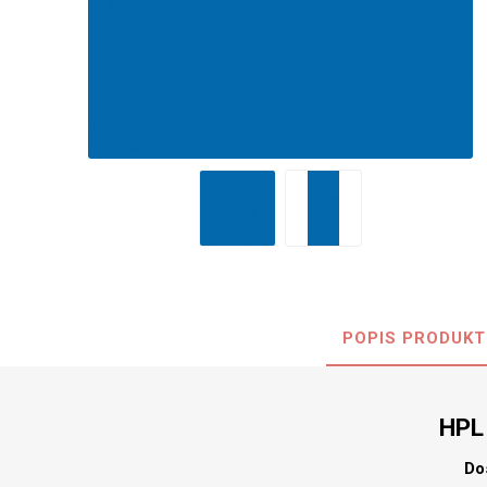
Nehořla
Vlhkuod
S nízký
obsahe
formald
K laková
MDF
kompakt
POPIS PRODUKT
KOVOL
Měděné
HPL
Brus
Zrcadlo
Do