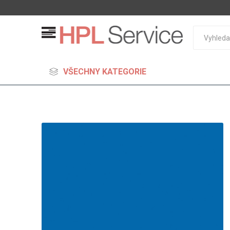
VŠECHNY KATEGORIE
MDF
Standard
Lehčené
S vysok
hustoto
Probarv