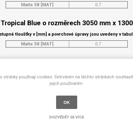
cké
Matte 58 [MAT]
0.7
Kovolamináty
Probarvené
 Tropical Blue o rozměrech 3050 mm x 130
kové
Bezotiskové
roti
stupné tloušťky v [mm] a povrchové úpravy jsou uvedeny v tabu
ání
Protitažné
Matte 58 [MAT]
0.7
Lamináty s
ekologickou
pryskyřicí
 Tropical Blue o rozměrech 2350 mm x 95
Lamináty s
recyklovanou
stupné tloušťky v [mm] a povrchové úpravy jsou uvedeny v tabu
o stránky používají cookies. Setrváním na těchto stránkách souhlasí
kůží
Matte 58 [MAT]
0.7
jejich používáním.
 Tropical Blue o rozměrech 2350 mm x 130
OK
stupné tloušťky v [mm] a povrchové úpravy jsou uvedeny v tabu
DEJ
FSC®
DOKUMENTY
DOZVĚDĚT SE VÍCE
Matte 58 [MAT]
0.7
imi-beton