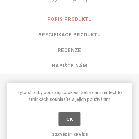
POPIS PRODUKTU
SPECIFIKACE PRODUKTU
RECENZE
NAPIŠTE NÁM
HPL Cygnet o rozměrech 3050 mm x
Tyto stránky používají cookies. Setrváním na těchto
1300 mm
stránkách souhlasíte s jejich používáním.
Dostupné tloušťky v [mm] a povrchové úpravy jsou
uvedeny v tabulce
OK
Matte 58 [MAT]
0.7
DOZVĚDĚT SE VÍCE