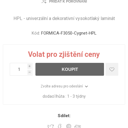
PŘIDAT K POROVNÁNÍ
HPL - univerzální a dekorativní vysokotlaký laminát
Kód:
FORMICA-F3050-Cygnet-HPL
Volat pro zjištění ceny
i
KOUPIT
h
Zvolte adresu pro odeslání
dodací lhůta :
1 - 3 týdny
Sdílet: